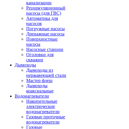
канализации
Рециркуляционный
насосы (для ГВС)
Автоматика для
насосов
Погружные насосы
Дренажные насосы
Поверхностные
насосы
Насосные станции
Оголовки для
скважин
Дымоходы
Дымоходы из
нержавеющей стали
Мастер флеш
Дымоходы
коаксиальные
Водонагреватели
Накопительные
электрические
водонагреватели
Газовые проточные
водонагреватели
Газовые