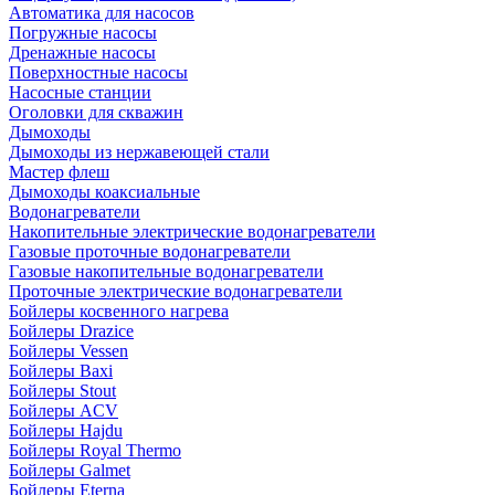
Автоматика для насосов
Погружные насосы
Дренажные насосы
Поверхностные насосы
Насосные станции
Оголовки для скважин
Дымоходы
Дымоходы из нержавеющей стали
Мастер флеш
Дымоходы коаксиальные
Водонагреватели
Накопительные электрические водонагреватели
Газовые проточные водонагреватели
Газовые накопительные водонагреватели
Проточные электрические водонагреватели
Бойлеры косвенного нагрева
Бойлеры Drazice
Бойлеры Vessen
Бойлеры Baxi
Бойлеры Stout
Бойлеры ACV
Бойлеры Hajdu
Бойлеры Royal Thermo
Бойлеры Galmet
Бойлеры Eterna