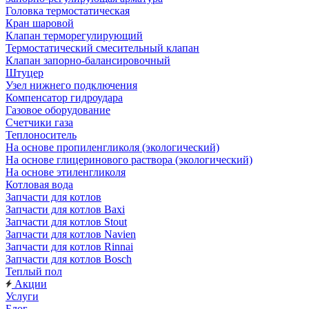
Головка термостатическая
Кран шаровой
Клапан терморегулирующий
Термостатический смесительный клапан
Клапан запорно-балансировочный
Штуцер
Узел нижнего подключения
Компенсатор гидроудара
Газовое оборудование
Счетчики газа
Теплоноситель
На основе пропиленгликоля (экологический)
На основе глицеринового раствора (экологический)
На основе этиленгликоля
Котловая вода
Запчасти для котлов
Запчасти для котлов Baxi
Запчасти для котлов Stout
Запчасти для котлов Navien
Запчасти для котлов Rinnai
Запчасти для котлов Bosch
Теплый пол
Акции
Услуги
Блог