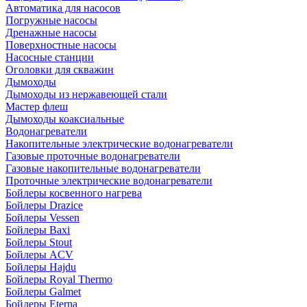
Автоматика для насосов
Погружные насосы
Дренажные насосы
Поверхностные насосы
Насосные станции
Оголовки для скважин
Дымоходы
Дымоходы из нержавеющей стали
Мастер флеш
Дымоходы коаксиальные
Водонагреватели
Накопительные электрические водонагреватели
Газовые проточные водонагреватели
Газовые накопительные водонагреватели
Проточные электрические водонагреватели
Бойлеры косвенного нагрева
Бойлеры Drazice
Бойлеры Vessen
Бойлеры Baxi
Бойлеры Stout
Бойлеры ACV
Бойлеры Hajdu
Бойлеры Royal Thermo
Бойлеры Galmet
Бойлеры Eterna