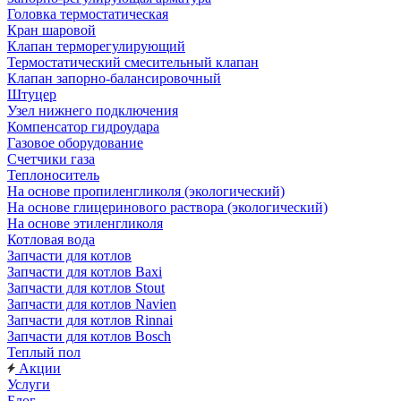
Головка термостатическая
Кран шаровой
Клапан терморегулирующий
Термостатический смесительный клапан
Клапан запорно-балансировочный
Штуцер
Узел нижнего подключения
Компенсатор гидроудара
Газовое оборудование
Счетчики газа
Теплоноситель
На основе пропиленгликоля (экологический)
На основе глицеринового раствора (экологический)
На основе этиленгликоля
Котловая вода
Запчасти для котлов
Запчасти для котлов Baxi
Запчасти для котлов Stout
Запчасти для котлов Navien
Запчасти для котлов Rinnai
Запчасти для котлов Bosch
Теплый пол
Акции
Услуги
Блог