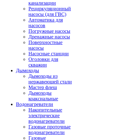
канализации
Рециркуляционный
насосы (для ГВС)
Автоматика для
насосов
Погружные насосы
Дренажные насосы
Поверхностные
насосы
Насосные станции
Оголовки для
скважин
Дымоходы
Дымоходы из
нержавеющей стали
Мастер флеш
Дымоходы
коаксиальные
Водонагреватели
Накопительные
электрические
водонагреватели
Газовые проточные
водонагреватели
Газовые