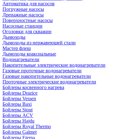
Автоматика для насосов
Погружные насосы
Дренажные насосы
Поверхностные насосы
Насосные станции
Оголовки для скважин
Дымоходы
Дымоходы из нержавеющей стали
Мастер флеш
Дымоходы коаксиальные
Водонагреватели
Накопительные электрические водонагреватели
Газовые проточные водонагреватели
Газовые накопительные водонагреватели
Проточные электрические водонагреватели
Бойлеры косвенного нагрева
Бойлеры Drazice
Бойлеры Vessen
Бойлеры Baxi
Бойлеры Stout
Бойлеры ACV
Бойлеры Hajdu
Бойлеры Royal Thermo
Бойлеры Galmet
Бойлеры Eterna