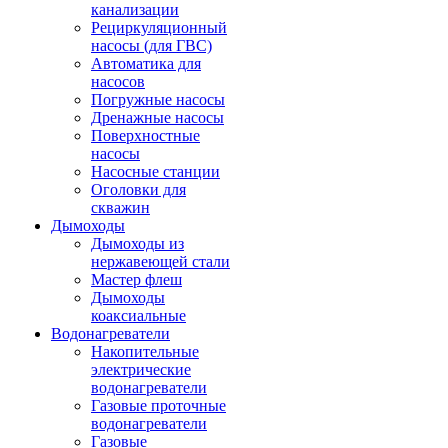
канализации
Рециркуляционный
насосы (для ГВС)
Автоматика для
насосов
Погружные насосы
Дренажные насосы
Поверхностные
насосы
Насосные станции
Оголовки для
скважин
Дымоходы
Дымоходы из
нержавеющей стали
Мастер флеш
Дымоходы
коаксиальные
Водонагреватели
Накопительные
электрические
водонагреватели
Газовые проточные
водонагреватели
Газовые