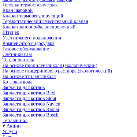
Головка термостатическая
Кран шаровой
Клапан терморегулирующий
Термостатический смесительный клапан
Клапан запорно-балансировочный
Штуцер
Узел нижнего подключения
Компенсатор гидроудара
Газовое оборудование
Счетчики газа
Теплоноситель
На основе пропиленгликоля (экологический)
На основе глицеринового раствора (экологический)
На основе этиленгликоля
Котловая вода
Запчасти для котлов
Запчасти для котлов Baxi
Запчасти для котлов Stout
Запчасти для котлов Navien
Запчасти для котлов Rinnai
Запчасти для котлов Bosch
Теплый пол
Акции
Услуги
Блог