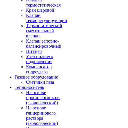
термостатическая
Кран шаровой
Клапан
терморегулирующий
Термостатический
смесительный
клапан
Клапан запорно-
балансировочный
Штуцер
Узел нижнего
подключения
Компенсатор
гидроудара
Газовое оборудование
Счетчики газа
Теплоноситель
На основе
пропиленгликоля
(экологический)
На основе
глицеринового
раствора
(экологический)