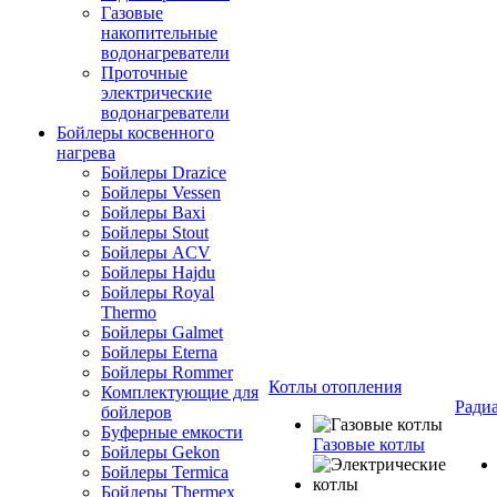
Газовые
накопительные
водонагреватели
Проточные
электрические
водонагреватели
Бойлеры косвенного
нагрева
Бойлеры Drazice
Бойлеры Vessen
Бойлеры Baxi
Бойлеры Stout
Бойлеры ACV
Бойлеры Hajdu
Бойлеры Royal
Thermo
Бойлеры Galmet
Бойлеры Eterna
Бойлеры Rommer
Котлы отопления
Комплектующие для
Ради
бойлеров
Буферные емкости
Газовые котлы
Бойлеры Gekon
Бойлеры Termica
Бойлеры Thermex