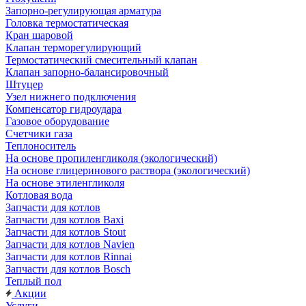
Запорно-регулирующая арматура
Головка термостатическая
Кран шаровой
Клапан терморегулирующий
Термостатический смесительный клапан
Клапан запорно-балансировочный
Штуцер
Узел нижнего подключения
Компенсатор гидроудара
Газовое оборудование
Счетчики газа
Теплоноситель
На основе пропиленгликоля (экологический)
На основе глицеринового раствора (экологический)
На основе этиленгликоля
Котловая вода
Запчасти для котлов
Запчасти для котлов Baxi
Запчасти для котлов Stout
Запчасти для котлов Navien
Запчасти для котлов Rinnai
Запчасти для котлов Bosch
Теплый пол
Акции
Услуги