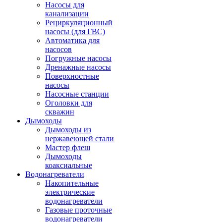
Насосы для
канализации
Рециркуляционный
насосы (для ГВС)
Автоматика для
насосов
Погружные насосы
Дренажные насосы
Поверхностные
насосы
Насосные станции
Оголовки для
скважин
Дымоходы
Дымоходы из
нержавеющей стали
Мастер флеш
Дымоходы
коаксиальные
Водонагреватели
Накопительные
электрические
водонагреватели
Газовые проточные
водонагреватели