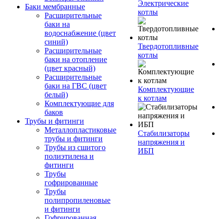
Электрические
Баки мембранные
котлы
Расширительные
баки на
водоснабжение (цвет
синий)
Твердотопливные
Расширительные
котлы
баки на отопление
(цвет красный)
Расширительные
баки на ГВС (цвет
Комплектующие
белый)
к котлам
Комплектующие для
баков
Трубы и фитинги
Металлопластиковые
Стабилизаторы
трубы и фитинги
напряжения и
Трубы из сшитого
ИБП
полиэтилена и
фитинги
Трубы
гофрированные
Трубы
полипропиленовые
и фитинги
Гофрированная