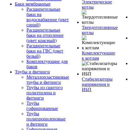
Электрические
Баки мембранные
котлы
Расширительные
баки на
водоснабжение (цвет
синий)
Твердотопливные
Расширительные
котлы
баки на отопление
(цвет красный)
Расширительные
баки на ГВС (цвет
Комплектующие
белый)
к котлам
Комплектующие для
баков
Трубы и фитинги
Металлопластиковые
Стабилизаторы
трубы и фитинги
напряжения и
Трубы из сшитого
ИБП
полиэтилена и
фитинги
Трубы
гофрированные
Трубы
полипропиленовые
и фитинги
Гофрированная