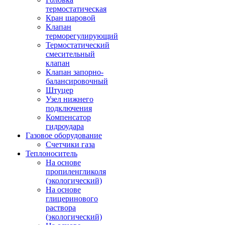
термостатическая
Кран шаровой
Клапан
терморегулирующий
Термостатический
смесительный
клапан
Клапан запорно-
балансировочный
Штуцер
Узел нижнего
подключения
Компенсатор
гидроудара
Газовое оборудование
Счетчики газа
Теплоноситель
На основе
пропиленгликоля
(экологический)
На основе
глицеринового
раствора
(экологический)