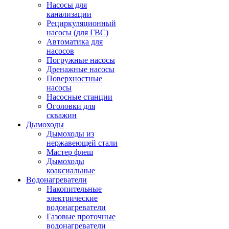
Насосы для
канализации
Рециркуляционный
насосы (для ГВС)
Автоматика для
насосов
Погружные насосы
Дренажные насосы
Поверхностные
насосы
Насосные станции
Оголовки для
скважин
Дымоходы
Дымоходы из
нержавеющей стали
Мастер флеш
Дымоходы
коаксиальные
Водонагреватели
Накопительные
электрические
водонагреватели
Газовые проточные
водонагреватели