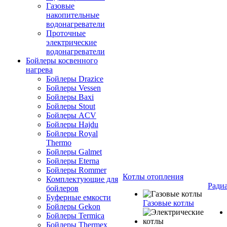
Газовые
накопительные
водонагреватели
Проточные
электрические
водонагреватели
Бойлеры косвенного
нагрева
Бойлеры Drazice
Бойлеры Vessen
Бойлеры Baxi
Бойлеры Stout
Бойлеры ACV
Бойлеры Hajdu
Бойлеры Royal
Thermo
Бойлеры Galmet
Бойлеры Eterna
Бойлеры Rommer
Котлы отопления
Комплектующие для
Ради
бойлеров
Буферные емкости
Газовые котлы
Бойлеры Gekon
Бойлеры Termica
Бойлеры Thermex