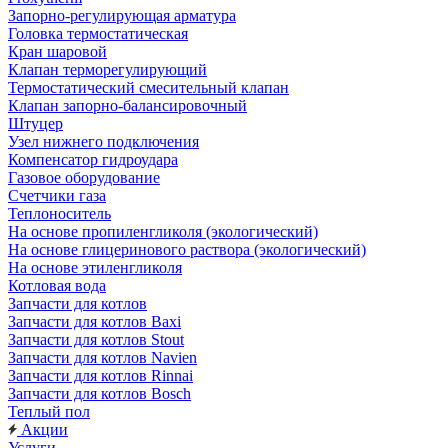
Запорно-регулирующая арматура
Головка термостатическая
Кран шаровой
Клапан терморегулирующий
Термостатический смесительный клапан
Клапан запорно-балансировочный
Штуцер
Узел нижнего подключения
Компенсатор гидроудара
Газовое оборудование
Счетчики газа
Теплоноситель
На основе пропиленгликоля (экологический)
На основе глицеринового раствора (экологический)
На основе этиленгликоля
Котловая вода
Запчасти для котлов
Запчасти для котлов Baxi
Запчасти для котлов Stout
Запчасти для котлов Navien
Запчасти для котлов Rinnai
Запчасти для котлов Bosch
Теплый пол
Акции
Услуги