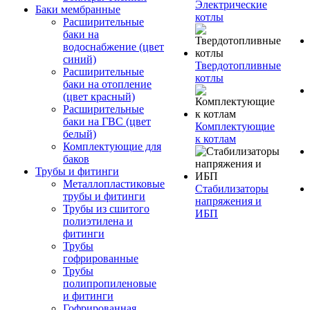
Электрические
Баки мембранные
котлы
Расширительные
баки на
водоснабжение (цвет
синий)
Твердотопливные
Расширительные
котлы
баки на отопление
(цвет красный)
Расширительные
баки на ГВС (цвет
Комплектующие
белый)
к котлам
Комплектующие для
баков
Трубы и фитинги
Металлопластиковые
Стабилизаторы
трубы и фитинги
напряжения и
Трубы из сшитого
ИБП
полиэтилена и
фитинги
Трубы
гофрированные
Трубы
полипропиленовые
и фитинги
Гофрированная