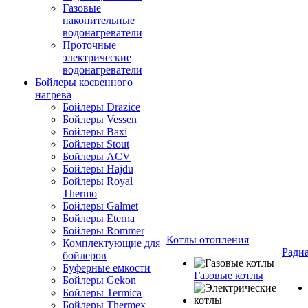
Газовые
накопительные
водонагреватели
Проточные
электрические
водонагреватели
Бойлеры косвенного
нагрева
Бойлеры Drazice
Бойлеры Vessen
Бойлеры Baxi
Бойлеры Stout
Бойлеры ACV
Бойлеры Hajdu
Бойлеры Royal
Thermo
Бойлеры Galmet
Бойлеры Eterna
Бойлеры Rommer
Котлы отопления
Комплектующие для
Ради
бойлеров
Буферные емкости
Газовые котлы
Бойлеры Gekon
Бойлеры Termica
Бойлеры Thermex