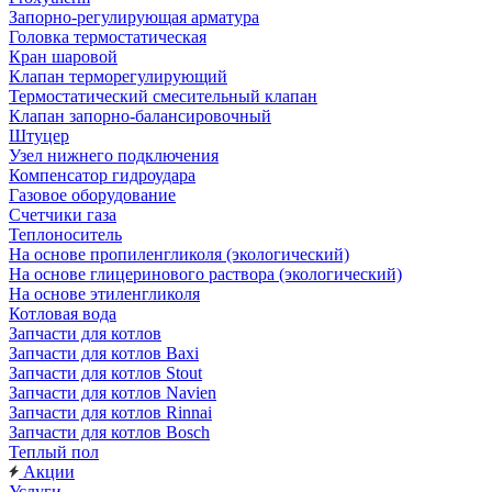
Запорно-регулирующая арматура
Головка термостатическая
Кран шаровой
Клапан терморегулирующий
Термостатический смесительный клапан
Клапан запорно-балансировочный
Штуцер
Узел нижнего подключения
Компенсатор гидроудара
Газовое оборудование
Счетчики газа
Теплоноситель
На основе пропиленгликоля (экологический)
На основе глицеринового раствора (экологический)
На основе этиленгликоля
Котловая вода
Запчасти для котлов
Запчасти для котлов Baxi
Запчасти для котлов Stout
Запчасти для котлов Navien
Запчасти для котлов Rinnai
Запчасти для котлов Bosch
Теплый пол
Акции
Услуги