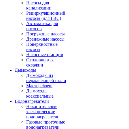
Насосы для
канализации
Рециркуляционный
насосы (для ГВС)
Автоматика для
насосов
Погружные насосы
Дренажные насосы
Поверхностные
насосы
Насосные станции
Оголовки для
скважин
Дымоходы
Дымоходы из
нержавеющей стали
Мастер флеш
Дымоходы
коаксиальные
Водонагреватели
Накопительные
электрические
водонагреватели
Газовые проточные
водонагреватели