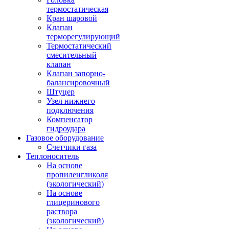
термостатическая
Кран шаровой
Клапан
терморегулирующий
Термостатический
смесительный
клапан
Клапан запорно-
балансировочный
Штуцер
Узел нижнего
подключения
Компенсатор
гидроудара
Газовое оборудование
Счетчики газа
Теплоноситель
На основе
пропиленгликоля
(экологический)
На основе
глицеринового
раствора
(экологический)