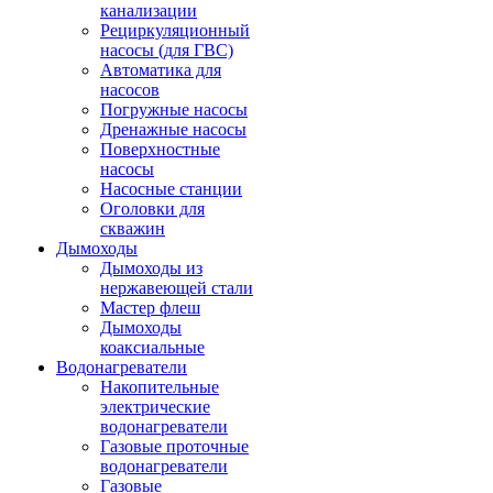
канализации
Рециркуляционный
насосы (для ГВС)
Автоматика для
насосов
Погружные насосы
Дренажные насосы
Поверхностные
насосы
Насосные станции
Оголовки для
скважин
Дымоходы
Дымоходы из
нержавеющей стали
Мастер флеш
Дымоходы
коаксиальные
Водонагреватели
Накопительные
электрические
водонагреватели
Газовые проточные
водонагреватели
Газовые