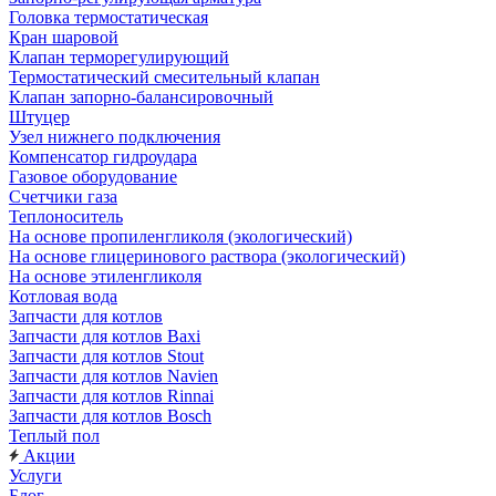
Головка термостатическая
Кран шаровой
Клапан терморегулирующий
Термостатический смесительный клапан
Клапан запорно-балансировочный
Штуцер
Узел нижнего подключения
Компенсатор гидроудара
Газовое оборудование
Счетчики газа
Теплоноситель
На основе пропиленгликоля (экологический)
На основе глицеринового раствора (экологический)
На основе этиленгликоля
Котловая вода
Запчасти для котлов
Запчасти для котлов Baxi
Запчасти для котлов Stout
Запчасти для котлов Navien
Запчасти для котлов Rinnai
Запчасти для котлов Bosch
Теплый пол
Акции
Услуги
Блог