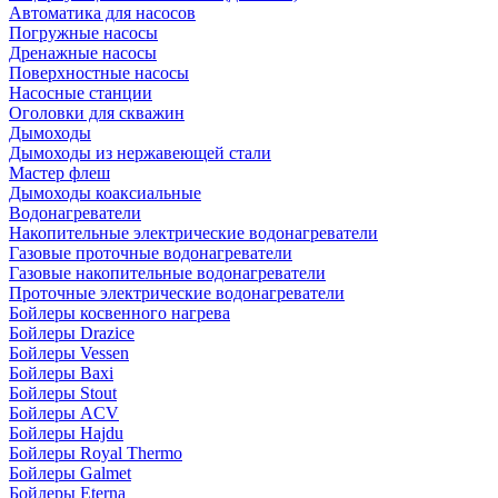
Автоматика для насосов
Погружные насосы
Дренажные насосы
Поверхностные насосы
Насосные станции
Оголовки для скважин
Дымоходы
Дымоходы из нержавеющей стали
Мастер флеш
Дымоходы коаксиальные
Водонагреватели
Накопительные электрические водонагреватели
Газовые проточные водонагреватели
Газовые накопительные водонагреватели
Проточные электрические водонагреватели
Бойлеры косвенного нагрева
Бойлеры Drazice
Бойлеры Vessen
Бойлеры Baxi
Бойлеры Stout
Бойлеры ACV
Бойлеры Hajdu
Бойлеры Royal Thermo
Бойлеры Galmet
Бойлеры Eterna