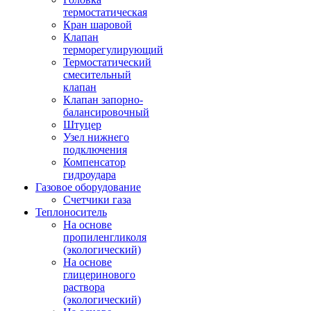
термостатическая
Кран шаровой
Клапан
терморегулирующий
Термостатический
смесительный
клапан
Клапан запорно-
балансировочный
Штуцер
Узел нижнего
подключения
Компенсатор
гидроудара
Газовое оборудование
Счетчики газа
Теплоноситель
На основе
пропиленгликоля
(экологический)
На основе
глицеринового
раствора
(экологический)