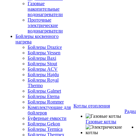
Газовые
накопительные
водонагреватели
Проточные
электрические
водонагреватели
Бойлеры косвенного
нагрева
Бойлеры Drazice
Бойлеры Vessen
Бойлеры Baxi
Бойлеры Stout
Бойлеры ACV
Бойлеры Hajdu
Бойлеры Royal
Thermo
Бойлеры Galmet
Бойлеры Eterna
Бойлеры Rommer
Котлы отопления
Комплектующие для
Ради
бойлеров
Буферные емкости
Газовые котлы
Бойлеры Gekon
Бойлеры Termica
Бойлеры Thermex