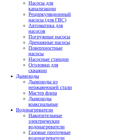
Насосы для
канализации
Рециркуляционный
насосы (для ГВС)
Автоматика для
насосов
Погружные насосы
Дренажные насосы
Поверхностные
насосы
Насосные станции
Оголовки для
скважин
Дымоходы
Дымоходы из
нержавеющей стали
Мастер флеш
Дымоходы
коаксиальные
Водонагреватели
Накопительные
электрические
водонагреватели
Газовые проточные
водонагреватели