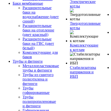
Электрические
Баки мембранные
котлы
Расширительные
баки на
водоснабжение (цвет
синий)
Твердотопливные
Расширительные
котлы
баки на отопление
(цвет красный)
Расширительные
баки на ГВС (цвет
Комплектующие
белый)
к котлам
Комплектующие для
баков
Трубы и фитинги
Металлопластиковые
Стабилизаторы
трубы и фитинги
напряжения и
Трубы из сшитого
ИБП
полиэтилена и
фитинги
Трубы
гофрированные
Трубы
полипропиленовые
и фитинги
Гофрированная