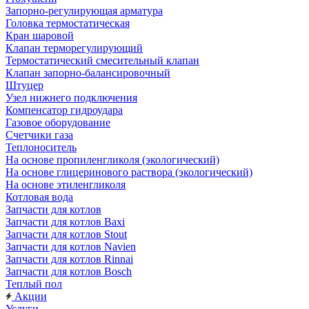
Запорно-регулирующая арматура
Головка термостатическая
Кран шаровой
Клапан терморегулирующий
Термостатический смесительный клапан
Клапан запорно-балансировочный
Штуцер
Узел нижнего подключения
Компенсатор гидроудара
Газовое оборудование
Счетчики газа
Теплоноситель
На основе пропиленгликоля (экологический)
На основе глицеринового раствора (экологический)
На основе этиленгликоля
Котловая вода
Запчасти для котлов
Запчасти для котлов Baxi
Запчасти для котлов Stout
Запчасти для котлов Navien
Запчасти для котлов Rinnai
Запчасти для котлов Bosch
Теплый пол
Акции
Услуги