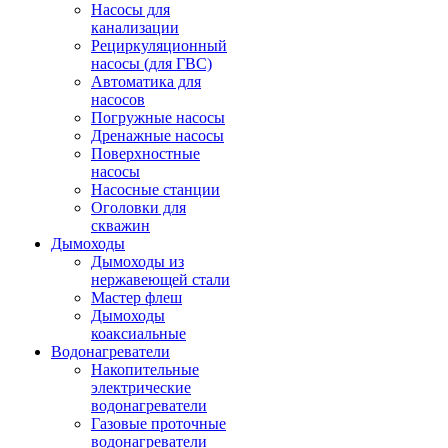
Насосы для
канализации
Рециркуляционный
насосы (для ГВС)
Автоматика для
насосов
Погружные насосы
Дренажные насосы
Поверхностные
насосы
Насосные станции
Оголовки для
скважин
Дымоходы
Дымоходы из
нержавеющей стали
Мастер флеш
Дымоходы
коаксиальные
Водонагреватели
Накопительные
электрические
водонагреватели
Газовые проточные
водонагреватели