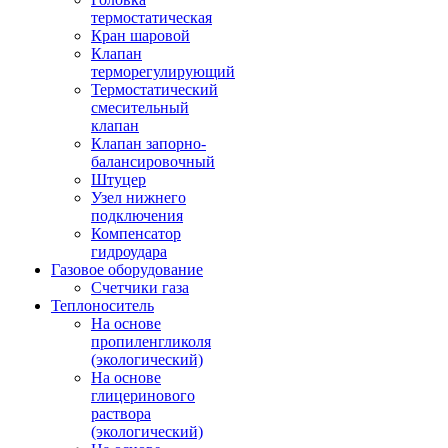
термостатическая
Кран шаровой
Клапан
терморегулирующий
Термостатический
смесительный
клапан
Клапан запорно-
балансировочный
Штуцер
Узел нижнего
подключения
Компенсатор
гидроудара
Газовое оборудование
Счетчики газа
Теплоноситель
На основе
пропиленгликоля
(экологический)
На основе
глицеринового
раствора
(экологический)