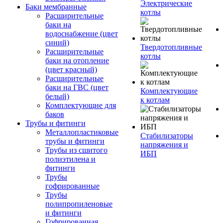
Электрические
Баки мембранные
котлы
Расширительные
баки на
водоснабжение (цвет
синий)
Твердотопливные
Расширительные
котлы
баки на отопление
(цвет красный)
Расширительные
баки на ГВС (цвет
Комплектующие
белый)
к котлам
Комплектующие для
баков
Трубы и фитинги
Металлопластиковые
Стабилизаторы
трубы и фитинги
напряжения и
Трубы из сшитого
ИБП
полиэтилена и
фитинги
Трубы
гофрированные
Трубы
полипропиленовые
и фитинги
Гофрированная