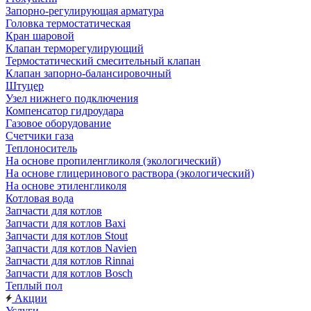
Запорно-регулирующая арматура
Головка термостатическая
Кран шаровой
Клапан терморегулирующий
Термостатический смесительный клапан
Клапан запорно-балансировочный
Штуцер
Узел нижнего подключения
Компенсатор гидроудара
Газовое оборудование
Счетчики газа
Теплоноситель
На основе пропиленгликоля (экологический)
На основе глицеринового раствора (экологический)
На основе этиленгликоля
Котловая вода
Запчасти для котлов
Запчасти для котлов Baxi
Запчасти для котлов Stout
Запчасти для котлов Navien
Запчасти для котлов Rinnai
Запчасти для котлов Bosch
Теплый пол
Акции
Услуги