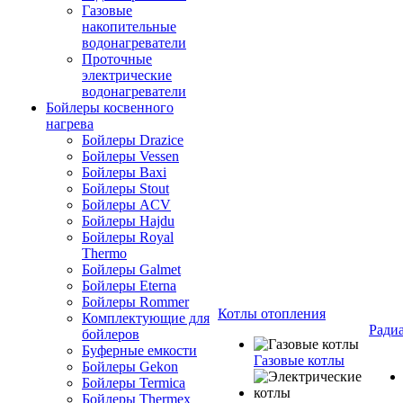
Газовые
накопительные
водонагреватели
Проточные
электрические
водонагреватели
Бойлеры косвенного
нагрева
Бойлеры Drazice
Бойлеры Vessen
Бойлеры Baxi
Бойлеры Stout
Бойлеры ACV
Бойлеры Hajdu
Бойлеры Royal
Thermo
Бойлеры Galmet
Бойлеры Eterna
Бойлеры Rommer
Котлы отопления
Комплектующие для
Ради
бойлеров
Буферные емкости
Газовые котлы
Бойлеры Gekon
Бойлеры Termica
Бойлеры Thermex