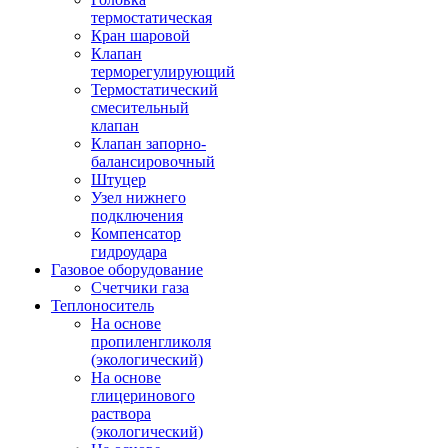
термостатическая
Кран шаровой
Клапан
терморегулирующий
Термостатический
смесительный
клапан
Клапан запорно-
балансировочный
Штуцер
Узел нижнего
подключения
Компенсатор
гидроудара
Газовое оборудование
Счетчики газа
Теплоноситель
На основе
пропиленгликоля
(экологический)
На основе
глицеринового
раствора
(экологический)