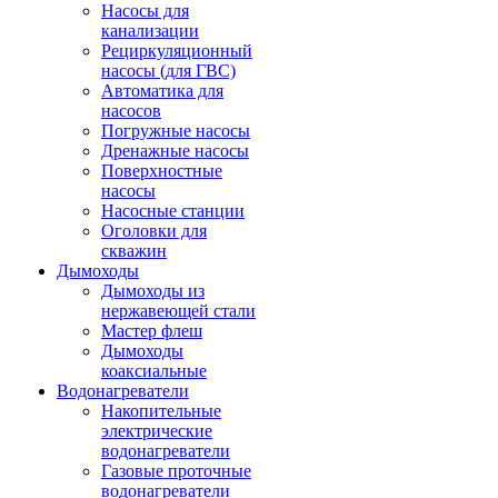
Насосы для
канализации
Рециркуляционный
насосы (для ГВС)
Автоматика для
насосов
Погружные насосы
Дренажные насосы
Поверхностные
насосы
Насосные станции
Оголовки для
скважин
Дымоходы
Дымоходы из
нержавеющей стали
Мастер флеш
Дымоходы
коаксиальные
Водонагреватели
Накопительные
электрические
водонагреватели
Газовые проточные
водонагреватели