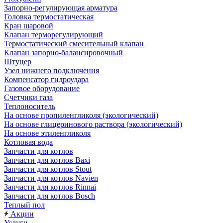
Запорно-регулирующая арматура
Головка термостатическая
Кран шаровой
Клапан терморегулирующий
Термостатический смесительный клапан
Клапан запорно-балансировочный
Штуцер
Узел нижнего подключения
Компенсатор гидроудара
Газовое оборудование
Счетчики газа
Теплоноситель
На основе пропиленгликоля (экологический)
На основе глицеринового раствора (экологический)
На основе этиленгликоля
Котловая вода
Запчасти для котлов
Запчасти для котлов Baxi
Запчасти для котлов Stout
Запчасти для котлов Navien
Запчасти для котлов Rinnai
Запчасти для котлов Bosch
Теплый пол
Акции
Услуги