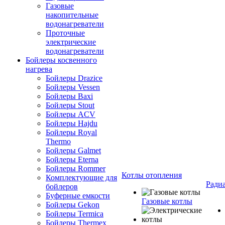
Газовые
накопительные
водонагреватели
Проточные
электрические
водонагреватели
Бойлеры косвенного
нагрева
Бойлеры Drazice
Бойлеры Vessen
Бойлеры Baxi
Бойлеры Stout
Бойлеры ACV
Бойлеры Hajdu
Бойлеры Royal
Thermo
Бойлеры Galmet
Бойлеры Eterna
Бойлеры Rommer
Котлы отопления
Комплектующие для
Ради
бойлеров
Буферные емкости
Газовые котлы
Бойлеры Gekon
Бойлеры Termica
Бойлеры Thermex