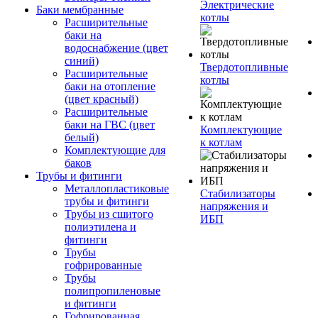
Электрические
Баки мембранные
котлы
Расширительные
баки на
водоснабжение (цвет
синий)
Твердотопливные
Расширительные
котлы
баки на отопление
(цвет красный)
Расширительные
баки на ГВС (цвет
Комплектующие
белый)
к котлам
Комплектующие для
баков
Трубы и фитинги
Металлопластиковые
Стабилизаторы
трубы и фитинги
напряжения и
Трубы из сшитого
ИБП
полиэтилена и
фитинги
Трубы
гофрированные
Трубы
полипропиленовые
и фитинги
Гофрированная