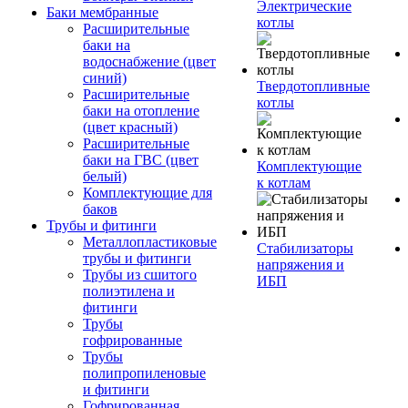
Электрические
Баки мембранные
котлы
Расширительные
баки на
водоснабжение (цвет
синий)
Твердотопливные
Расширительные
котлы
баки на отопление
(цвет красный)
Расширительные
баки на ГВС (цвет
Комплектующие
белый)
к котлам
Комплектующие для
баков
Трубы и фитинги
Металлопластиковые
Стабилизаторы
трубы и фитинги
напряжения и
Трубы из сшитого
ИБП
полиэтилена и
фитинги
Трубы
гофрированные
Трубы
полипропиленовые
и фитинги
Гофрированная