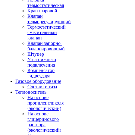
термостатическая
Кран шаровой
Клапан
терморегулирующий
Термостатический
смесительный
клапан
Клапан запорно-
балансировочный
Штуцер
Узел нижнего
подключения
Компенсатор
гидроудара
Газовое оборудование
Счетчики газа
Теплоноситель
На основе
пропиленгликоля
(экологический)
На основе
глицеринового
раствора
(экологический)