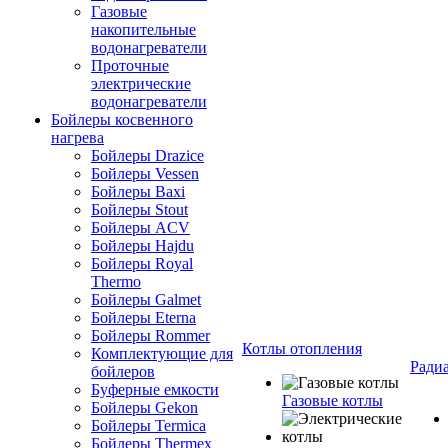
Газовые
накопительные
водонагреватели
Проточные
электрические
водонагреватели
Бойлеры косвенного
нагрева
Бойлеры Drazice
Бойлеры Vessen
Бойлеры Baxi
Бойлеры Stout
Бойлеры ACV
Бойлеры Hajdu
Бойлеры Royal
Thermo
Бойлеры Galmet
Бойлеры Eterna
Бойлеры Rommer
Котлы отопления
Комплектующие для
Ради
бойлеров
Буферные емкости
Газовые котлы
Бойлеры Gekon
Бойлеры Termica
Бойлеры Thermex