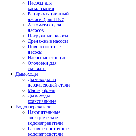
Насосы для
канализации
Рециркуляционный
насосы (для ГВС)
Автоматика для
насосов
Погружные насосы
Дренажные насосы
Поверхностные
насосы
Насосные станции
Оголовки для
скважин
Дымоходы
Дымоходы из
нержавеющей стали
Мастер флеш
Дымоходы
коаксиальные
Водонагреватели
Накопительные
электрические
водонагреватели
Газовые проточные
водонагреватели