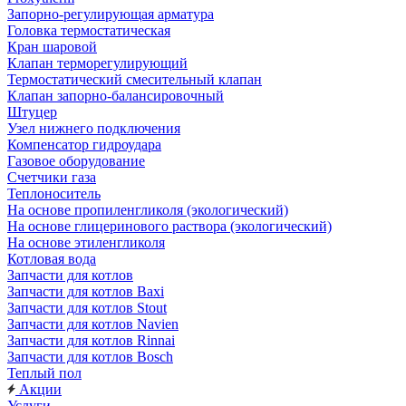
Запорно-регулирующая арматура
Головка термостатическая
Кран шаровой
Клапан терморегулирующий
Термостатический смесительный клапан
Клапан запорно-балансировочный
Штуцер
Узел нижнего подключения
Компенсатор гидроудара
Газовое оборудование
Счетчики газа
Теплоноситель
На основе пропиленгликоля (экологический)
На основе глицеринового раствора (экологический)
На основе этиленгликоля
Котловая вода
Запчасти для котлов
Запчасти для котлов Baxi
Запчасти для котлов Stout
Запчасти для котлов Navien
Запчасти для котлов Rinnai
Запчасти для котлов Bosch
Теплый пол
Акции
Услуги