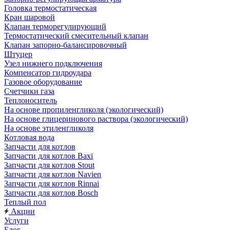
Головка термостатическая
Кран шаровой
Клапан терморегулирующий
Термостатический смесительный клапан
Клапан запорно-балансировочный
Штуцер
Узел нижнего подключения
Компенсатор гидроудара
Газовое оборудование
Счетчики газа
Теплоноситель
На основе пропиленгликоля (экологический)
На основе глицеринового раствора (экологический)
На основе этиленгликоля
Котловая вода
Запчасти для котлов
Запчасти для котлов Baxi
Запчасти для котлов Stout
Запчасти для котлов Navien
Запчасти для котлов Rinnai
Запчасти для котлов Bosch
Теплый пол
Акции
Услуги
Блог