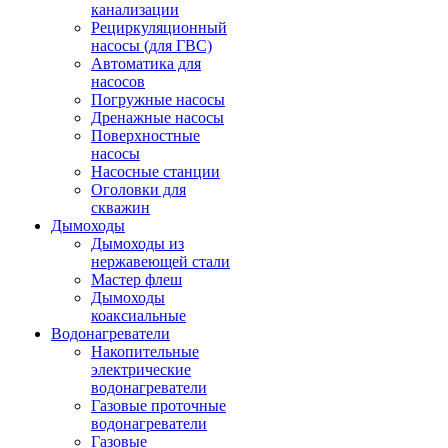
канализации
Рециркуляционный
насосы (для ГВС)
Автоматика для
насосов
Погружные насосы
Дренажные насосы
Поверхностные
насосы
Насосные станции
Оголовки для
скважин
Дымоходы
Дымоходы из
нержавеющей стали
Мастер флеш
Дымоходы
коаксиальные
Водонагреватели
Накопительные
электрические
водонагреватели
Газовые проточные
водонагреватели
Газовые