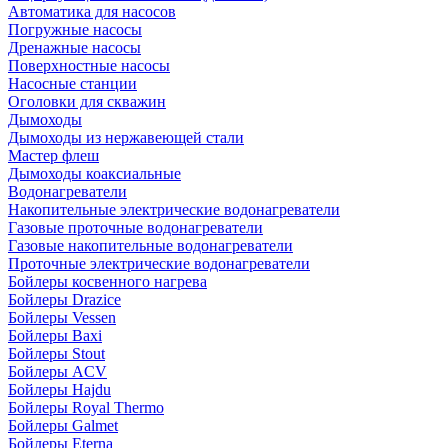
Автоматика для насосов
Погружные насосы
Дренажные насосы
Поверхностные насосы
Насосные станции
Оголовки для скважин
Дымоходы
Дымоходы из нержавеющей стали
Мастер флеш
Дымоходы коаксиальные
Водонагреватели
Накопительные электрические водонагреватели
Газовые проточные водонагреватели
Газовые накопительные водонагреватели
Проточные электрические водонагреватели
Бойлеры косвенного нагрева
Бойлеры Drazice
Бойлеры Vessen
Бойлеры Baxi
Бойлеры Stout
Бойлеры ACV
Бойлеры Hajdu
Бойлеры Royal Thermo
Бойлеры Galmet
Бойлеры Eterna