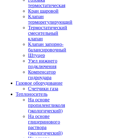
термостатическая
Кран шаровой
Клапан
терморегулирующий
Термостатический
смесительный
клапан
Клапан запорно-
балансировочный
Штуцер
Узел нижнего
подключения
Компенсатор
гидроудара
Газовое оборудование
Счетчики газа
Теплоноситель
На основе
пропиленгликоля
(экологический)
На основе
глицеринового
раствора
(экологический)