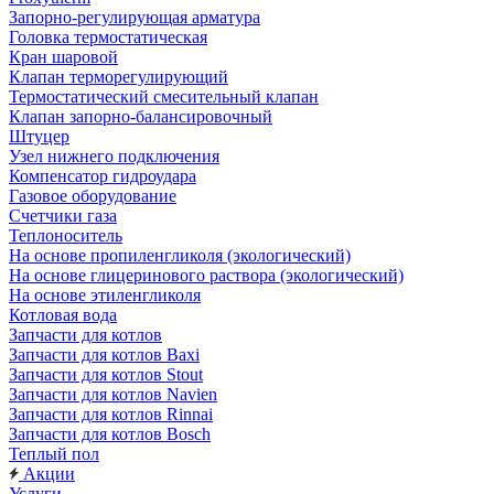
Запорно-регулирующая арматура
Головка термостатическая
Кран шаровой
Клапан терморегулирующий
Термостатический смесительный клапан
Клапан запорно-балансировочный
Штуцер
Узел нижнего подключения
Компенсатор гидроудара
Газовое оборудование
Счетчики газа
Теплоноситель
На основе пропиленгликоля (экологический)
На основе глицеринового раствора (экологический)
На основе этиленгликоля
Котловая вода
Запчасти для котлов
Запчасти для котлов Baxi
Запчасти для котлов Stout
Запчасти для котлов Navien
Запчасти для котлов Rinnai
Запчасти для котлов Bosch
Теплый пол
Акции
Услуги