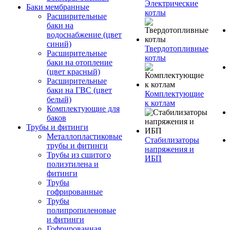
Электрические
Баки мембранные
котлы
Расширительные
баки на
водоснабжение (цвет
синий)
Твердотопливные
Расширительные
котлы
баки на отопление
(цвет красный)
Расширительные
баки на ГВС (цвет
Комплектующие
белый)
к котлам
Комплектующие для
баков
Трубы и фитинги
Металлопластиковые
Стабилизаторы
трубы и фитинги
напряжения и
Трубы из сшитого
ИБП
полиэтилена и
фитинги
Трубы
гофрированные
Трубы
полипропиленовые
и фитинги
Гофрированная