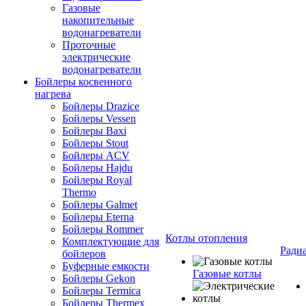
Газовые
накопительные
водонагреватели
Проточные
электрические
водонагреватели
Бойлеры косвенного
нагрева
Бойлеры Drazice
Бойлеры Vessen
Бойлеры Baxi
Бойлеры Stout
Бойлеры ACV
Бойлеры Hajdu
Бойлеры Royal
Thermo
Бойлеры Galmet
Бойлеры Eterna
Бойлеры Rommer
Котлы отопления
Комплектующие для
Ради
бойлеров
Буферные емкости
Газовые котлы
Бойлеры Gekon
Бойлеры Termica
Бойлеры Thermex