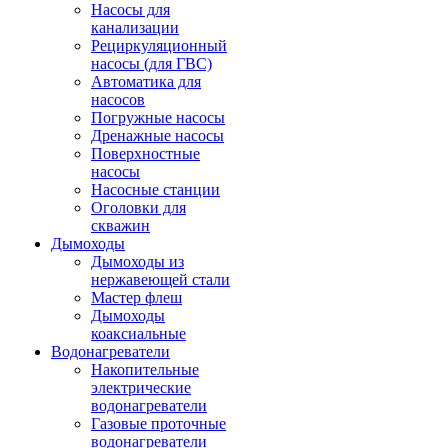
Насосы для
канализации
Рециркуляционный
насосы (для ГВС)
Автоматика для
насосов
Погружные насосы
Дренажные насосы
Поверхностные
насосы
Насосные станции
Оголовки для
скважин
Дымоходы
Дымоходы из
нержавеющей стали
Мастер флеш
Дымоходы
коаксиальные
Водонагреватели
Накопительные
электрические
водонагреватели
Газовые проточные
водонагреватели