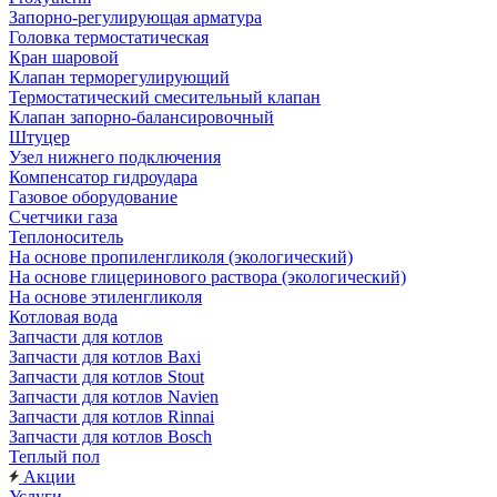
Запорно-регулирующая арматура
Головка термостатическая
Кран шаровой
Клапан терморегулирующий
Термостатический смесительный клапан
Клапан запорно-балансировочный
Штуцер
Узел нижнего подключения
Компенсатор гидроудара
Газовое оборудование
Счетчики газа
Теплоноситель
На основе пропиленгликоля (экологический)
На основе глицеринового раствора (экологический)
На основе этиленгликоля
Котловая вода
Запчасти для котлов
Запчасти для котлов Baxi
Запчасти для котлов Stout
Запчасти для котлов Navien
Запчасти для котлов Rinnai
Запчасти для котлов Bosch
Теплый пол
Акции
Услуги