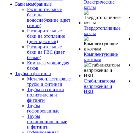
Электрические
Баки мембранные
котлы
Расширительные
баки на
водоснабжение (цвет
синий)
Твердотопливные
Расширительные
котлы
баки на отопление
(цвет красный)
Расширительные
баки на ГВС (цвет
Комплектующие
белый)
к котлам
Комплектующие для
баков
Трубы и фитинги
Металлопластиковые
Стабилизаторы
трубы и фитинги
напряжения и
Трубы из сшитого
ИБП
полиэтилена и
фитинги
Трубы
гофрированные
Трубы
полипропиленовые
и фитинги
Гофрированная