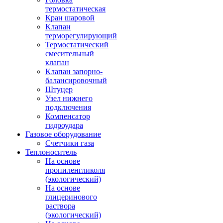
термостатическая
Кран шаровой
Клапан
терморегулирующий
Термостатический
смесительный
клапан
Клапан запорно-
балансировочный
Штуцер
Узел нижнего
подключения
Компенсатор
гидроудара
Газовое оборудование
Счетчики газа
Теплоноситель
На основе
пропиленгликоля
(экологический)
На основе
глицеринового
раствора
(экологический)