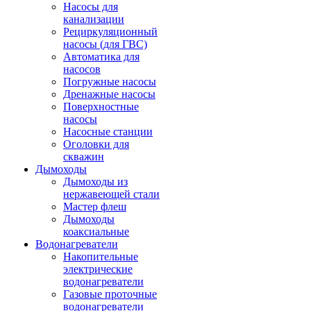
Насосы для
канализации
Рециркуляционный
насосы (для ГВС)
Автоматика для
насосов
Погружные насосы
Дренажные насосы
Поверхностные
насосы
Насосные станции
Оголовки для
скважин
Дымоходы
Дымоходы из
нержавеющей стали
Мастер флеш
Дымоходы
коаксиальные
Водонагреватели
Накопительные
электрические
водонагреватели
Газовые проточные
водонагреватели