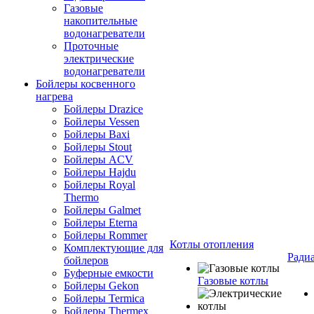
Газовые
накопительные
водонагреватели
Проточные
электрические
водонагреватели
Бойлеры косвенного
нагрева
Бойлеры Drazice
Бойлеры Vessen
Бойлеры Baxi
Бойлеры Stout
Бойлеры ACV
Бойлеры Hajdu
Бойлеры Royal
Thermo
Бойлеры Galmet
Бойлеры Eterna
Бойлеры Rommer
Котлы отопления
Комплектующие для
Ради
бойлеров
Буферные емкости
Газовые котлы
Бойлеры Gekon
Бойлеры Termica
Бойлеры Thermex