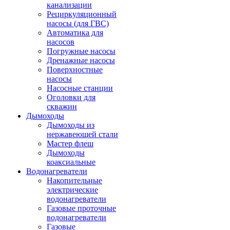
канализации
Рециркуляционный
насосы (для ГВС)
Автоматика для
насосов
Погружные насосы
Дренажные насосы
Поверхностные
насосы
Насосные станции
Оголовки для
скважин
Дымоходы
Дымоходы из
нержавеющей стали
Мастер флеш
Дымоходы
коаксиальные
Водонагреватели
Накопительные
электрические
водонагреватели
Газовые проточные
водонагреватели
Газовые