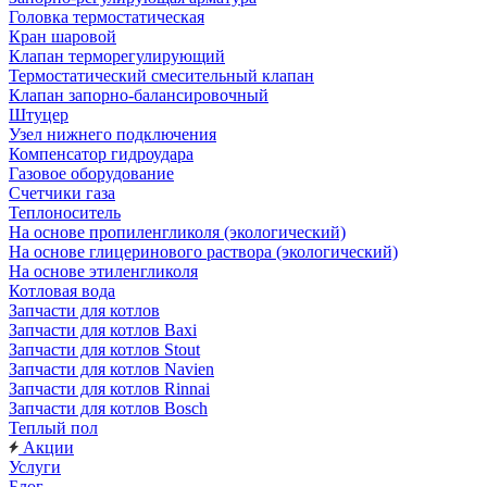
Головка термостатическая
Кран шаровой
Клапан терморегулирующий
Термостатический смесительный клапан
Клапан запорно-балансировочный
Штуцер
Узел нижнего подключения
Компенсатор гидроудара
Газовое оборудование
Счетчики газа
Теплоноситель
На основе пропиленгликоля (экологический)
На основе глицеринового раствора (экологический)
На основе этиленгликоля
Котловая вода
Запчасти для котлов
Запчасти для котлов Baxi
Запчасти для котлов Stout
Запчасти для котлов Navien
Запчасти для котлов Rinnai
Запчасти для котлов Bosch
Теплый пол
Акции
Услуги
Блог