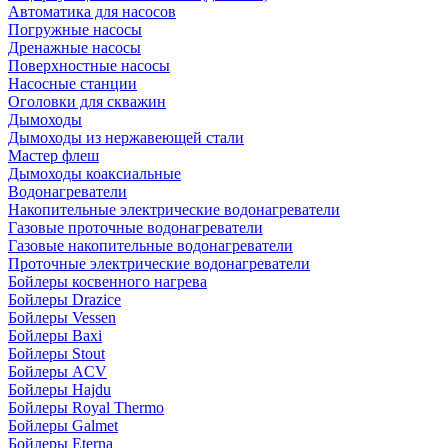
Автоматика для насосов
Погружные насосы
Дренажные насосы
Поверхностные насосы
Насосные станции
Оголовки для скважин
Дымоходы
Дымоходы из нержавеющей стали
Мастер флеш
Дымоходы коаксиальные
Водонагреватели
Накопительные электрические водонагреватели
Газовые проточные водонагреватели
Газовые накопительные водонагреватели
Проточные электрические водонагреватели
Бойлеры косвенного нагрева
Бойлеры Drazice
Бойлеры Vessen
Бойлеры Baxi
Бойлеры Stout
Бойлеры ACV
Бойлеры Hajdu
Бойлеры Royal Thermo
Бойлеры Galmet
Бойлеры Eterna