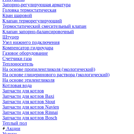
Запорно-регулирующая арматура
Головка термостатическая
Кран шаровой
Клапан терморегулирующий
Термостатический смесительный клапан
Клапан запорно-балансировочный
Штуцер
Узел нижнего подключения
Компенсатор гидроудара
Газовое оборудование
Счетчики газа
Теплоноситель
На основе пропиленгликоля (экологический)
На основе глицеринового раствора (экологический)
На основе этиленгликоля
Котловая вода
Запчасти для котлов
Запчасти для котлов Baxi
Запчасти для котлов Stout
Запчасти для котлов Navien
Запчасти для котлов Rinnai
Запчасти для котлов Bosch
Теплый пол
Акции
Услуги