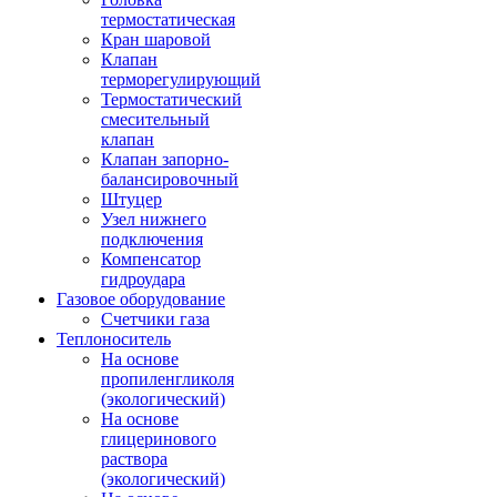
термостатическая
Кран шаровой
Клапан
терморегулирующий
Термостатический
смесительный
клапан
Клапан запорно-
балансировочный
Штуцер
Узел нижнего
подключения
Компенсатор
гидроудара
Газовое оборудование
Счетчики газа
Теплоноситель
На основе
пропиленгликоля
(экологический)
На основе
глицеринового
раствора
(экологический)