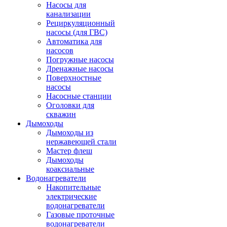
Насосы для
канализации
Рециркуляционный
насосы (для ГВС)
Автоматика для
насосов
Погружные насосы
Дренажные насосы
Поверхностные
насосы
Насосные станции
Оголовки для
скважин
Дымоходы
Дымоходы из
нержавеющей стали
Мастер флеш
Дымоходы
коаксиальные
Водонагреватели
Накопительные
электрические
водонагреватели
Газовые проточные
водонагреватели