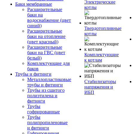
Электрические
Баки мембранные
котлы
Расширительные
баки на
водоснабжение (цвет
синий)
Твердотопливные
Расширительные
котлы
баки на отопление
(цвет красный)
Расширительные
баки на ГВС (цвет
Комплектующие
белый)
к котлам
Комплектующие для
баков
Трубы и фитинги
Металлопластиковые
Стабилизаторы
трубы и фитинги
напряжения и
Трубы из сшитого
ИБП
полиэтилена и
фитинги
Трубы
гофрированные
Трубы
полипропиленовые
и фитинги
Гофрированная