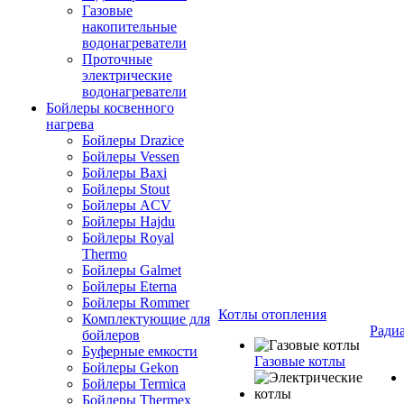
Газовые
накопительные
водонагреватели
Проточные
электрические
водонагреватели
Бойлеры косвенного
нагрева
Бойлеры Drazice
Бойлеры Vessen
Бойлеры Baxi
Бойлеры Stout
Бойлеры ACV
Бойлеры Hajdu
Бойлеры Royal
Thermo
Бойлеры Galmet
Бойлеры Eterna
Бойлеры Rommer
Котлы отопления
Комплектующие для
Ради
бойлеров
Буферные емкости
Газовые котлы
Бойлеры Gekon
Бойлеры Termica
Бойлеры Thermex