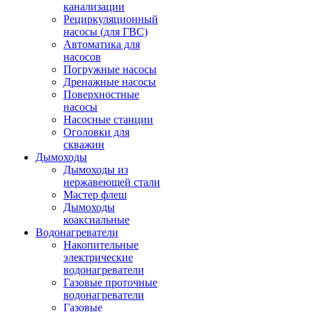
канализации
Рециркуляционный
насосы (для ГВС)
Автоматика для
насосов
Погружные насосы
Дренажные насосы
Поверхностные
насосы
Насосные станции
Оголовки для
скважин
Дымоходы
Дымоходы из
нержавеющей стали
Мастер флеш
Дымоходы
коаксиальные
Водонагреватели
Накопительные
электрические
водонагреватели
Газовые проточные
водонагреватели
Газовые