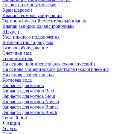
Головка термостатическая
Кран шаровой
Клапан терморегулирующий
Термостатический смесительный клапан
Клапан запорно-балансировочный
Штуцер
Узел нижнего подключения
Компенсатор гидроудара
Газовое оборудование
Счетчики газа
Теплоноситель
На основе пропиленгликоля (экологический)
На основе глицеринового раствора (экологический)
На основе этиленгликоля
Котловая вода
Запчасти для котлов
Запчасти для котлов Baxi
Запчасти для котлов Stout
Запчасти для котлов Navien
Запчасти для котлов Rinnai
Запчасти для котлов Bosch
Теплый пол
Акции
Услуги
Блог