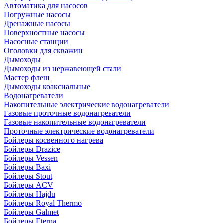
Автоматика для насосов
Погружные насосы
Дренажные насосы
Поверхностные насосы
Насосные станции
Оголовки для скважин
Дымоходы
Дымоходы из нержавеющей стали
Мастер флеш
Дымоходы коаксиальные
Водонагреватели
Накопительные электрические водонагреватели
Газовые проточные водонагреватели
Газовые накопительные водонагреватели
Проточные электрические водонагреватели
Бойлеры косвенного нагрева
Бойлеры Drazice
Бойлеры Vessen
Бойлеры Baxi
Бойлеры Stout
Бойлеры ACV
Бойлеры Hajdu
Бойлеры Royal Thermo
Бойлеры Galmet
Бойлеры Eterna