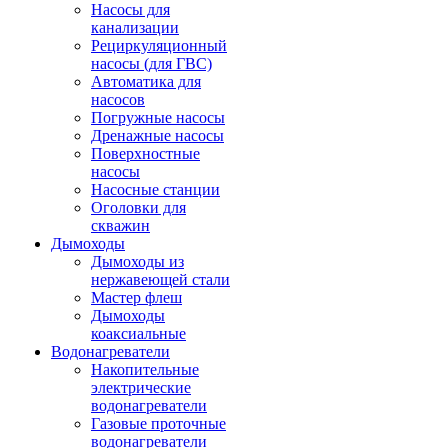
Насосы для
канализации
Рециркуляционный
насосы (для ГВС)
Автоматика для
насосов
Погружные насосы
Дренажные насосы
Поверхностные
насосы
Насосные станции
Оголовки для
скважин
Дымоходы
Дымоходы из
нержавеющей стали
Мастер флеш
Дымоходы
коаксиальные
Водонагреватели
Накопительные
электрические
водонагреватели
Газовые проточные
водонагреватели