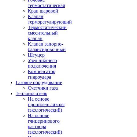
термостатическая
Кран шаровой
Клапан
терморегулирующий
Термостатический
смесительный
клапан
Клапан запорно-
балансировочный
Штуцер
Узел нижнего
подключения
Компенсатор
гидроудара
Газовое оборудование
Счетчики газа
Теплоноситель
На основе
пропиленгликоля
(экологический)
На основе
глицеринового
раствора
(экологический)