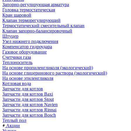
Запорно-регулирующая арматура
Головка термостатическая
Кран шаровой
Клапан терморегулирующий
Термостатический смесительный клапан
Клапан запорно-балансировочный
Штуцер
Узел нижнего подключения
Компенсатор гидроудара
Газовое оборудование
Счетчики газа
Теплоноситель
На основе пропиленгликоля (экологический)
На основе глицеринового раствора (экологический)
На основе этиленгликоля
Котловая вода
Запчасти для котлов
Запчасти для котлов Baxi
Запчасти для котлов Stout
Запчасти для котлов Navien
Запчасти для котлов Rinnai
Запчасти для котлов Bosch
Теплый пол
Акции
Услуги