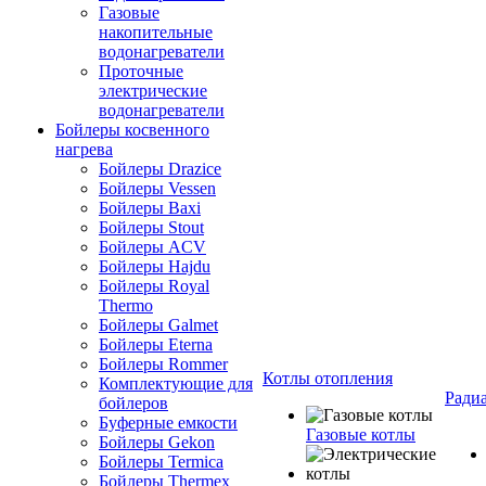
Газовые
накопительные
водонагреватели
Проточные
электрические
водонагреватели
Бойлеры косвенного
нагрева
Бойлеры Drazice
Бойлеры Vessen
Бойлеры Baxi
Бойлеры Stout
Бойлеры ACV
Бойлеры Hajdu
Бойлеры Royal
Thermo
Бойлеры Galmet
Бойлеры Eterna
Бойлеры Rommer
Котлы отопления
Комплектующие для
Ради
бойлеров
Буферные емкости
Газовые котлы
Бойлеры Gekon
Бойлеры Termica
Бойлеры Thermex