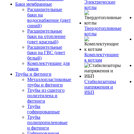
Электрические
Баки мембранные
котлы
Расширительные
баки на
водоснабжение (цвет
синий)
Твердотопливные
Расширительные
котлы
баки на отопление
(цвет красный)
Расширительные
баки на ГВС (цвет
Комплектующие
белый)
к котлам
Комплектующие для
баков
Трубы и фитинги
Металлопластиковые
Стабилизаторы
трубы и фитинги
напряжения и
Трубы из сшитого
ИБП
полиэтилена и
фитинги
Трубы
гофрированные
Трубы
полипропиленовые
и фитинги
Гофрированная