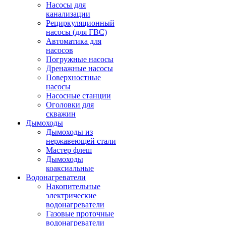
Насосы для
канализации
Рециркуляционный
насосы (для ГВС)
Автоматика для
насосов
Погружные насосы
Дренажные насосы
Поверхностные
насосы
Насосные станции
Оголовки для
скважин
Дымоходы
Дымоходы из
нержавеющей стали
Мастер флеш
Дымоходы
коаксиальные
Водонагреватели
Накопительные
электрические
водонагреватели
Газовые проточные
водонагреватели