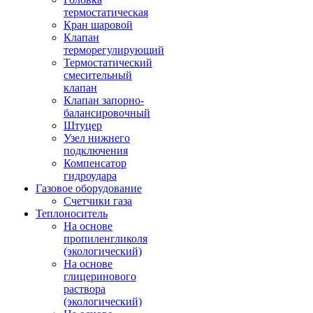
термостатическая
Кран шаровой
Клапан
терморегулирующий
Термостатический
смесительный
клапан
Клапан запорно-
балансировочный
Штуцер
Узел нижнего
подключения
Компенсатор
гидроудара
Газовое оборудование
Счетчики газа
Теплоноситель
На основе
пропиленгликоля
(экологический)
На основе
глицеринового
раствора
(экологический)