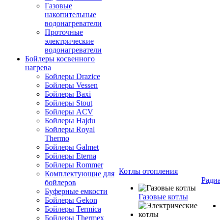
Газовые
накопительные
водонагреватели
Проточные
электрические
водонагреватели
Бойлеры косвенного
нагрева
Бойлеры Drazice
Бойлеры Vessen
Бойлеры Baxi
Бойлеры Stout
Бойлеры ACV
Бойлеры Hajdu
Бойлеры Royal
Thermo
Бойлеры Galmet
Бойлеры Eterna
Бойлеры Rommer
Котлы отопления
Комплектующие для
Ради
бойлеров
Буферные емкости
Газовые котлы
Бойлеры Gekon
Бойлеры Termica
Бойлеры Thermex