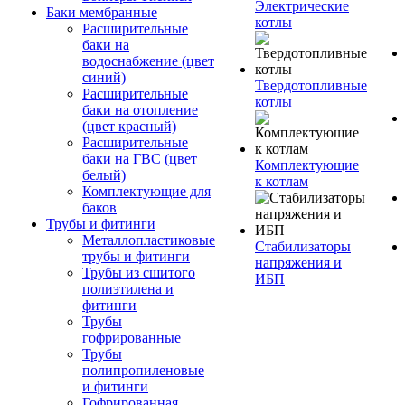
Электрические
Баки мембранные
котлы
Расширительные
баки на
водоснабжение (цвет
синий)
Твердотопливные
Расширительные
котлы
баки на отопление
(цвет красный)
Расширительные
баки на ГВС (цвет
Комплектующие
белый)
к котлам
Комплектующие для
баков
Трубы и фитинги
Металлопластиковые
Стабилизаторы
трубы и фитинги
напряжения и
Трубы из сшитого
ИБП
полиэтилена и
фитинги
Трубы
гофрированные
Трубы
полипропиленовые
и фитинги
Гофрированная