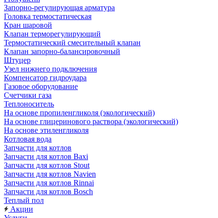
Запорно-регулирующая арматура
Головка термостатическая
Кран шаровой
Клапан терморегулирующий
Термостатический смесительный клапан
Клапан запорно-балансировочный
Штуцер
Узел нижнего подключения
Компенсатор гидроудара
Газовое оборудование
Счетчики газа
Теплоноситель
На основе пропиленгликоля (экологический)
На основе глицеринового раствора (экологический)
На основе этиленгликоля
Котловая вода
Запчасти для котлов
Запчасти для котлов Baxi
Запчасти для котлов Stout
Запчасти для котлов Navien
Запчасти для котлов Rinnai
Запчасти для котлов Bosch
Теплый пол
Акции
Услуги