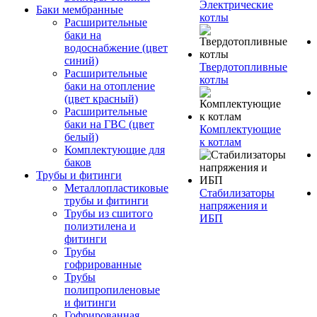
Электрические
Баки мембранные
котлы
Расширительные
баки на
водоснабжение (цвет
синий)
Твердотопливные
Расширительные
котлы
баки на отопление
(цвет красный)
Расширительные
баки на ГВС (цвет
Комплектующие
белый)
к котлам
Комплектующие для
баков
Трубы и фитинги
Металлопластиковые
Стабилизаторы
трубы и фитинги
напряжения и
Трубы из сшитого
ИБП
полиэтилена и
фитинги
Трубы
гофрированные
Трубы
полипропиленовые
и фитинги
Гофрированная