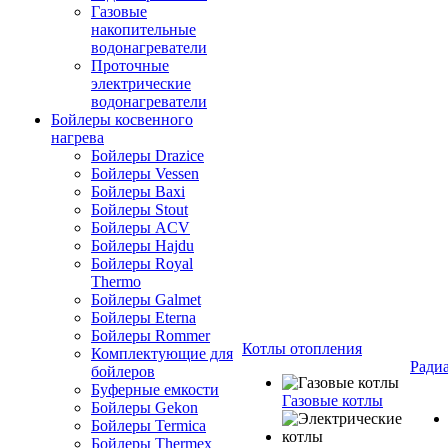
Газовые
накопительные
водонагреватели
Проточные
электрические
водонагреватели
Бойлеры косвенного
нагрева
Бойлеры Drazice
Бойлеры Vessen
Бойлеры Baxi
Бойлеры Stout
Бойлеры ACV
Бойлеры Hajdu
Бойлеры Royal
Thermo
Бойлеры Galmet
Бойлеры Eterna
Бойлеры Rommer
Котлы отопления
Комплектующие для
Ради
бойлеров
Буферные емкости
Газовые котлы
Бойлеры Gekon
Бойлеры Termica
Бойлеры Thermex