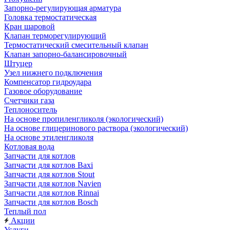
Запорно-регулирующая арматура
Головка термостатическая
Кран шаровой
Клапан терморегулирующий
Термостатический смесительный клапан
Клапан запорно-балансировочный
Штуцер
Узел нижнего подключения
Компенсатор гидроудара
Газовое оборудование
Счетчики газа
Теплоноситель
На основе пропиленгликоля (экологический)
На основе глицеринового раствора (экологический)
На основе этиленгликоля
Котловая вода
Запчасти для котлов
Запчасти для котлов Baxi
Запчасти для котлов Stout
Запчасти для котлов Navien
Запчасти для котлов Rinnai
Запчасти для котлов Bosch
Теплый пол
Акции
Услуги