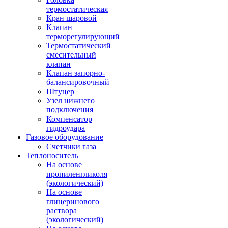
термостатическая
Кран шаровой
Клапан
терморегулирующий
Термостатический
смесительный
клапан
Клапан запорно-
балансировочный
Штуцер
Узел нижнего
подключения
Компенсатор
гидроудара
Газовое оборудование
Счетчики газа
Теплоноситель
На основе
пропиленгликоля
(экологический)
На основе
глицеринового
раствора
(экологический)