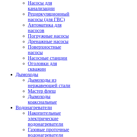
Насосы для
канализации
Рециркуляционный
насосы (для ГВС)
Автоматика для
насосов
Погружные насосы
Дренажные насосы
Поверхностные
насосы
Насосные станции
Оголовки для
скважин
Дымоходы
Дымоходы из
нержавеющей стали
Мастер флеш
Дымоходы
коаксиальные
Водонагреватели
Накопительные
электрические
водонагреватели
Газовые проточные
водонагреватели