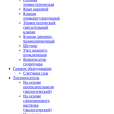
термостатическая
Кран шаровой
Клапан
терморегулирующий
Термостатический
смесительный
клапан
Клапан запорно-
балансировочный
Штуцер
Узел нижнего
подключения
Компенсатор
гидроудара
Газовое оборудование
Счетчики газа
Теплоноситель
На основе
пропиленгликоля
(экологический)
На основе
глицеринового
раствора
(экологический)