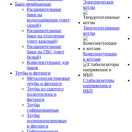
Электрические
Баки мембранные
котлы
Расширительные
баки на
водоснабжение (цвет
синий)
Твердотопливные
Расширительные
котлы
баки на отопление
(цвет красный)
Расширительные
баки на ГВС (цвет
Комплектующие
белый)
к котлам
Комплектующие для
баков
Трубы и фитинги
Металлопластиковые
Стабилизаторы
трубы и фитинги
напряжения и
Трубы из сшитого
ИБП
полиэтилена и
фитинги
Трубы
гофрированные
Трубы
полипропиленовые
и фитинги
Гофрированная