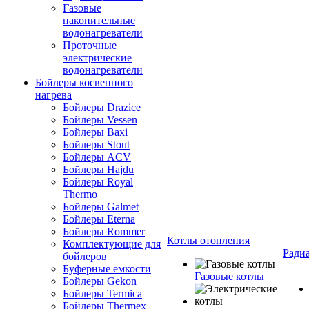
Газовые
накопительные
водонагреватели
Проточные
электрические
водонагреватели
Бойлеры косвенного
нагрева
Бойлеры Drazice
Бойлеры Vessen
Бойлеры Baxi
Бойлеры Stout
Бойлеры ACV
Бойлеры Hajdu
Бойлеры Royal
Thermo
Бойлеры Galmet
Бойлеры Eterna
Бойлеры Rommer
Котлы отопления
Комплектующие для
Ради
бойлеров
Буферные емкости
Газовые котлы
Бойлеры Gekon
Бойлеры Termica
Бойлеры Thermex