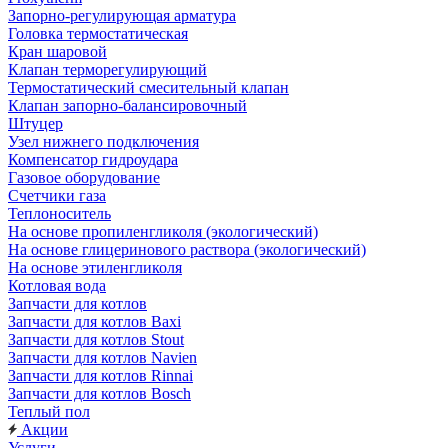
Запорно-регулирующая арматура
Головка термостатическая
Кран шаровой
Клапан терморегулирующий
Термостатический смесительный клапан
Клапан запорно-балансировочный
Штуцер
Узел нижнего подключения
Компенсатор гидроудара
Газовое оборудование
Счетчики газа
Теплоноситель
На основе пропиленгликоля (экологический)
На основе глицеринового раствора (экологический)
На основе этиленгликоля
Котловая вода
Запчасти для котлов
Запчасти для котлов Baxi
Запчасти для котлов Stout
Запчасти для котлов Navien
Запчасти для котлов Rinnai
Запчасти для котлов Bosch
Теплый пол
Акции
Услуги