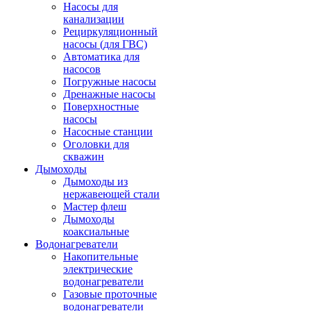
Насосы для
канализации
Рециркуляционный
насосы (для ГВС)
Автоматика для
насосов
Погружные насосы
Дренажные насосы
Поверхностные
насосы
Насосные станции
Оголовки для
скважин
Дымоходы
Дымоходы из
нержавеющей стали
Мастер флеш
Дымоходы
коаксиальные
Водонагреватели
Накопительные
электрические
водонагреватели
Газовые проточные
водонагреватели