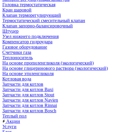
Головка термостатическая
Кран шаровой
Клапан терморегулирующий
Термостатический смесительный клапан
Клапан запорно-балансировочный
Штуцер
Узел нижнего подключения
Компенсатор гидроудара
Газовое оборудование
Счетчики газа
Теплоноситель
На основе пропиленгликоля (экологический)
На основе глицеринового раствора (экологический)
На основе этиленгликоля
Котловая вода
Запчасти для котлов
Запчасти для котлов Baxi
Запчасти для котлов Stout
Запчасти для котлов Navien
Запчасти для котлов Rinnai
Запчасти для котлов Bosch
Теплый пол
Акции
Услуги
Блог