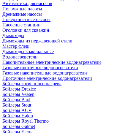
Автоматика для насосов
Погружные насосы
Дренажные насосы
Поверхностные насосы
Насосные станции
Оголовки для скважин
Дымоходы
Дымоходы из нержавеющей стали
Мастер флеш
Дымоходы коаксиальные
Водонагреватели
Накопительные электрические водонагреватели
Газовые проточные водонагреватели
Газовые накопительные водонагреватели
Проточные электрические водонагреватели
Бойлеры косвенного нагрева
Бойлеры Drazice
Бойлеры Vessen
Бойлеры Baxi
Бойлеры Stout
Бойлеры ACV
Бойлеры Hajdu
Бойлеры Royal Thermo
Бойлеры Galmet
Бойлеры Eterna