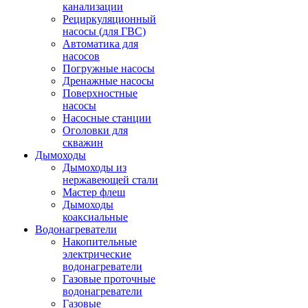
канализации
Рециркуляционный
насосы (для ГВС)
Автоматика для
насосов
Погружные насосы
Дренажные насосы
Поверхностные
насосы
Насосные станции
Оголовки для
скважин
Дымоходы
Дымоходы из
нержавеющей стали
Мастер флеш
Дымоходы
коаксиальные
Водонагреватели
Накопительные
электрические
водонагреватели
Газовые проточные
водонагреватели
Газовые