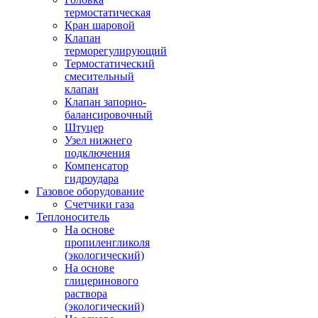
термостатическая
Кран шаровой
Клапан
терморегулирующий
Термостатический
смесительный
клапан
Клапан запорно-
балансировочный
Штуцер
Узел нижнего
подключения
Компенсатор
гидроудара
Газовое оборудование
Счетчики газа
Теплоноситель
На основе
пропиленгликоля
(экологический)
На основе
глицеринового
раствора
(экологический)