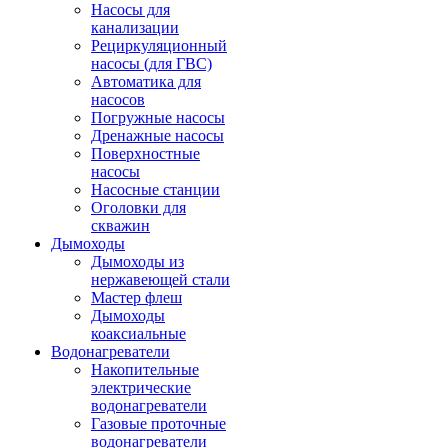
Насосы для
канализации
Рециркуляционный
насосы (для ГВС)
Автоматика для
насосов
Погружные насосы
Дренажные насосы
Поверхностные
насосы
Насосные станции
Оголовки для
скважин
Дымоходы
Дымоходы из
нержавеющей стали
Мастер флеш
Дымоходы
коаксиальные
Водонагреватели
Накопительные
электрические
водонагреватели
Газовые проточные
водонагреватели