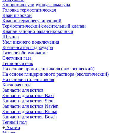
Запорно-регулирующая арматура
Головка термостатическая
Кран шаровой
Клапан терморегулирующий
Термостатический смесительный клапан
Клапан запорно-балансировочный
Штуцер
Узел нижнего подключения
Компенсатор гидроудара
Газовое оборудование
Счетчики газа
Теплоноситель
На основе пропиленгликоля (экологический)
На основе глицеринового раствора (экологический)
На основе этиленгликоля
Котловая вода
Запчасти для котлов
Запчасти для котлов Baxi
Запчасти для котлов Stout
Запчасти для котлов Navien
Запчасти для котлов Rinnai
Запчасти для котлов Bosch
Теплый пол
Акции
Услуги