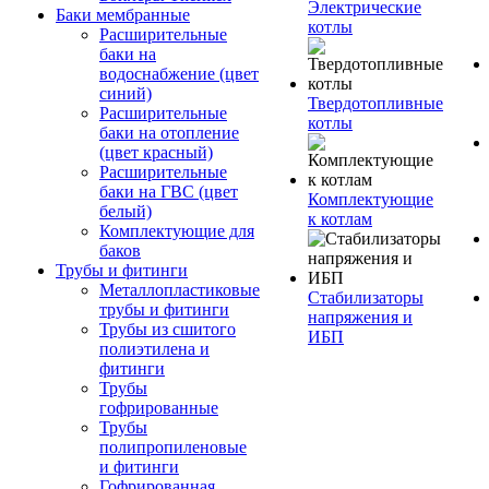
Электрические
Баки мембранные
котлы
Расширительные
баки на
водоснабжение (цвет
синий)
Твердотопливные
Расширительные
котлы
баки на отопление
(цвет красный)
Расширительные
баки на ГВС (цвет
Комплектующие
белый)
к котлам
Комплектующие для
баков
Трубы и фитинги
Металлопластиковые
Стабилизаторы
трубы и фитинги
напряжения и
Трубы из сшитого
ИБП
полиэтилена и
фитинги
Трубы
гофрированные
Трубы
полипропиленовые
и фитинги
Гофрированная