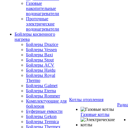
Газовые
накопительные
водонагреватели
Проточные
электрические
водонагреватели
Бойлеры косвенного
нагрева
Бойлеры Drazice
Бойлеры Vessen
Бойлеры Baxi
Бойлеры Stout
Бойлеры ACV
Бойлеры Hajdu
Бойлеры Royal
Thermo
Бойлеры Galmet
Бойлеры Eterna
Бойлеры Rommer
Котлы отопления
Комплектующие для
Ради
бойлеров
Буферные емкости
Газовые котлы
Бойлеры Gekon
Бойлеры Termica
Бойлеры Thermex