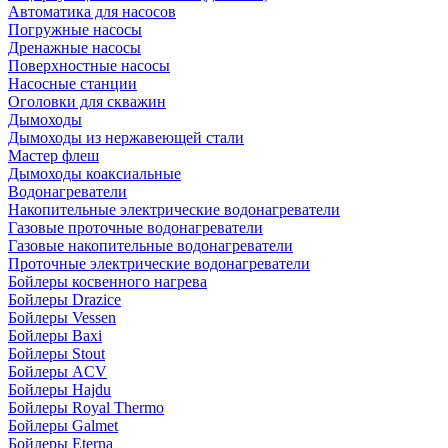
Автоматика для насосов
Погружные насосы
Дренажные насосы
Поверхностные насосы
Насосные станции
Оголовки для скважин
Дымоходы
Дымоходы из нержавеющей стали
Мастер флеш
Дымоходы коаксиальные
Водонагреватели
Накопительные электрические водонагреватели
Газовые проточные водонагреватели
Газовые накопительные водонагреватели
Проточные электрические водонагреватели
Бойлеры косвенного нагрева
Бойлеры Drazice
Бойлеры Vessen
Бойлеры Baxi
Бойлеры Stout
Бойлеры ACV
Бойлеры Hajdu
Бойлеры Royal Thermo
Бойлеры Galmet
Бойлеры Eterna