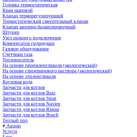
Головка термостатическая
Кран шаровой
Клапан терморегулирующий
Термостатический смесительный клапан
Клапан запорно-балансировочный
Штуцер
Узел нижнего подключения
Компенсатор гидроудара
Газовое оборудование
Счетчики газа
Теплоноситель
На основе пропиленгликоля (экологический)
На основе глицеринового раствора (экологический)
На основе этиленгликоля
Котловая вода
Запчасти для котлов
Запчасти для котлов Baxi
Запчасти для котлов Stout
Запчасти для котлов Navien
Запчасти для котлов Rinnai
Запчасти для котлов Bosch
Теплый пол
Акции
Услуги
Блог