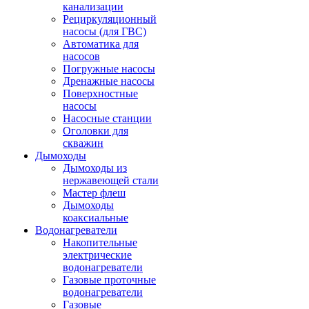
канализации
Рециркуляционный
насосы (для ГВС)
Автоматика для
насосов
Погружные насосы
Дренажные насосы
Поверхностные
насосы
Насосные станции
Оголовки для
скважин
Дымоходы
Дымоходы из
нержавеющей стали
Мастер флеш
Дымоходы
коаксиальные
Водонагреватели
Накопительные
электрические
водонагреватели
Газовые проточные
водонагреватели
Газовые