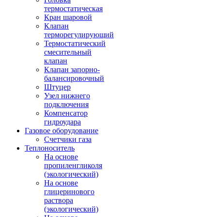
термостатическая
Кран шаровой
Клапан
терморегулирующий
Термостатический
смесительный
клапан
Клапан запорно-
балансировочный
Штуцер
Узел нижнего
подключения
Компенсатор
гидроудара
Газовое оборудование
Счетчики газа
Теплоноситель
На основе
пропиленгликоля
(экологический)
На основе
глицеринового
раствора
(экологический)