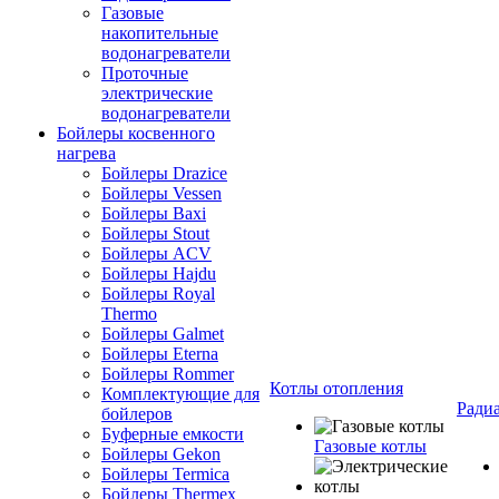
Газовые
накопительные
водонагреватели
Проточные
электрические
водонагреватели
Бойлеры косвенного
нагрева
Бойлеры Drazice
Бойлеры Vessen
Бойлеры Baxi
Бойлеры Stout
Бойлеры ACV
Бойлеры Hajdu
Бойлеры Royal
Thermo
Бойлеры Galmet
Бойлеры Eterna
Бойлеры Rommer
Котлы отопления
Комплектующие для
Ради
бойлеров
Буферные емкости
Газовые котлы
Бойлеры Gekon
Бойлеры Termica
Бойлеры Thermex