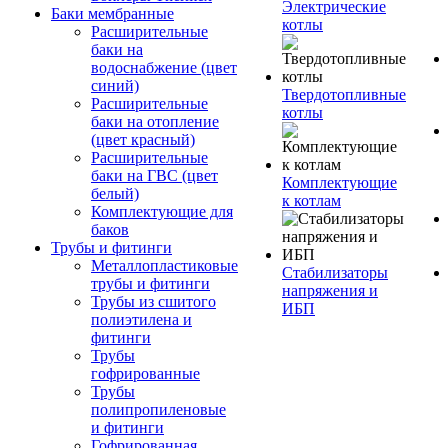
Электрические
Баки мембранные
котлы
Расширительные
баки на
водоснабжение (цвет
синий)
Твердотопливные
Расширительные
котлы
баки на отопление
(цвет красный)
Расширительные
баки на ГВС (цвет
Комплектующие
белый)
к котлам
Комплектующие для
баков
Трубы и фитинги
Металлопластиковые
Стабилизаторы
трубы и фитинги
напряжения и
Трубы из сшитого
ИБП
полиэтилена и
фитинги
Трубы
гофрированные
Трубы
полипропиленовые
и фитинги
Гофрированная