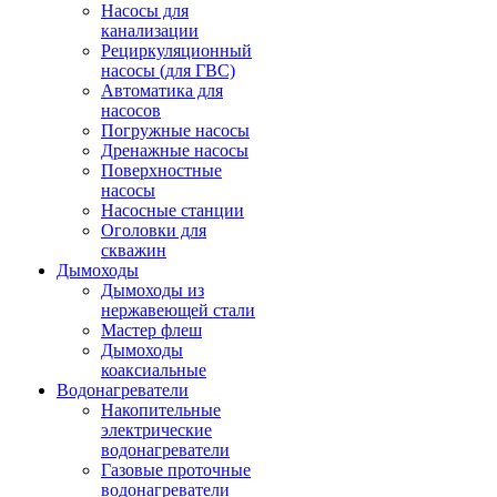
Насосы для
канализации
Рециркуляционный
насосы (для ГВС)
Автоматика для
насосов
Погружные насосы
Дренажные насосы
Поверхностные
насосы
Насосные станции
Оголовки для
скважин
Дымоходы
Дымоходы из
нержавеющей стали
Мастер флеш
Дымоходы
коаксиальные
Водонагреватели
Накопительные
электрические
водонагреватели
Газовые проточные
водонагреватели