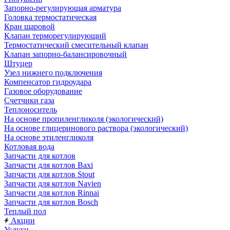
Запорно-регулирующая арматура
Головка термостатическая
Кран шаровой
Клапан терморегулирующий
Термостатический смесительный клапан
Клапан запорно-балансировочный
Штуцер
Узел нижнего подключения
Компенсатор гидроудара
Газовое оборудование
Счетчики газа
Теплоноситель
На основе пропиленгликоля (экологический)
На основе глицеринового раствора (экологический)
На основе этиленгликоля
Котловая вода
Запчасти для котлов
Запчасти для котлов Baxi
Запчасти для котлов Stout
Запчасти для котлов Navien
Запчасти для котлов Rinnai
Запчасти для котлов Bosch
Теплый пол
Акции
Услуги