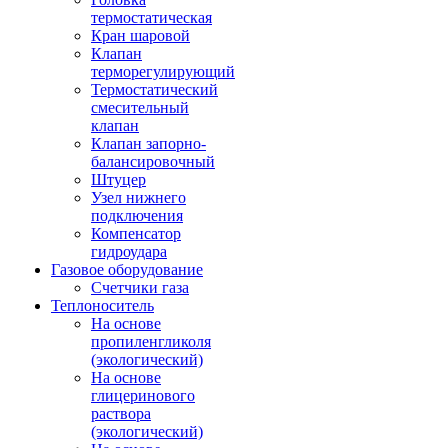
термостатическая
Кран шаровой
Клапан
терморегулирующий
Термостатический
смесительный
клапан
Клапан запорно-
балансировочный
Штуцер
Узел нижнего
подключения
Компенсатор
гидроудара
Газовое оборудование
Счетчики газа
Теплоноситель
На основе
пропиленгликоля
(экологический)
На основе
глицеринового
раствора
(экологический)