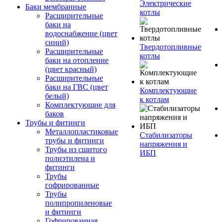
Электрические
Баки мембранные
котлы
Расширительные
баки на
водоснабжение (цвет
синий)
Твердотопливные
Расширительные
котлы
баки на отопление
(цвет красный)
Расширительные
баки на ГВС (цвет
Комплектующие
белый)
к котлам
Комплектующие для
баков
Трубы и фитинги
Металлопластиковые
Стабилизаторы
трубы и фитинги
напряжения и
Трубы из сшитого
ИБП
полиэтилена и
фитинги
Трубы
гофрированные
Трубы
полипропиленовые
и фитинги
Гофрированная