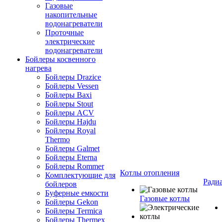
Газовые
накопительные
водонагреватели
Проточные
электрические
водонагреватели
Бойлеры косвенного
нагрева
Бойлеры Drazice
Бойлеры Vessen
Бойлеры Baxi
Бойлеры Stout
Бойлеры ACV
Бойлеры Hajdu
Бойлеры Royal
Thermo
Бойлеры Galmet
Бойлеры Eterna
Бойлеры Rommer
Котлы отопления
Комплектующие для
Ради
бойлеров
Буферные емкости
Газовые котлы
Бойлеры Gekon
Бойлеры Termica
Бойлеры Thermex