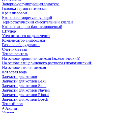
Запорно-регулирующая арматура
Головка термостатическая
Кран шаровой
Клапан терморегулирующий
Термостатический смесительный клапан
Клапан запорно-балансировочный
Штуцер
Узел нижнего подключения
Компенсатор гидроудара
Газовое оборудование
Счетчики газа
Теплоноситель
На основе пропиленгликоля (экологический)
На основе глицеринового раствора (экологический)
На основе этиленгликоля
Котловая вода
Запчасти для котлов
Запчасти для котлов Baxi
Запчасти для котлов Stout
Запчасти для котлов Navien
Запчасти для котлов Rinnai
Запчасти для котлов Bosch
Теплый пол
Акции
Услуги