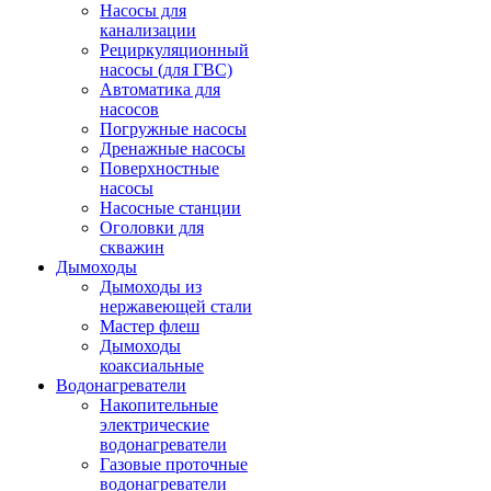
Насосы для
канализации
Рециркуляционный
насосы (для ГВС)
Автоматика для
насосов
Погружные насосы
Дренажные насосы
Поверхностные
насосы
Насосные станции
Оголовки для
скважин
Дымоходы
Дымоходы из
нержавеющей стали
Мастер флеш
Дымоходы
коаксиальные
Водонагреватели
Накопительные
электрические
водонагреватели
Газовые проточные
водонагреватели