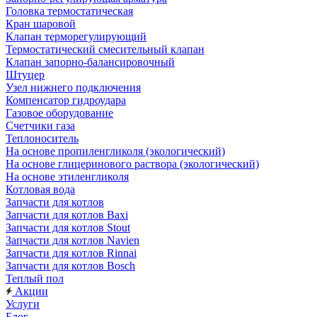
Головка термостатическая
Кран шаровой
Клапан терморегулирующий
Термостатический смесительный клапан
Клапан запорно-балансировочный
Штуцер
Узел нижнего подключения
Компенсатор гидроудара
Газовое оборудование
Счетчики газа
Теплоноситель
На основе пропиленгликоля (экологический)
На основе глицеринового раствора (экологический)
На основе этиленгликоля
Котловая вода
Запчасти для котлов
Запчасти для котлов Baxi
Запчасти для котлов Stout
Запчасти для котлов Navien
Запчасти для котлов Rinnai
Запчасти для котлов Bosch
Теплый пол
Акции
Услуги
Блог