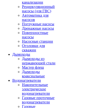
канализации
Рециркуляционный
насосы (для ГВС)
Автоматика для
насосов
Погружные насосы
Дренажные насосы
Поверхностные
насосы
Насосные станции
Оголовки для
скважин
Дымоходы
Дымоходы из
нержавеющей стали
Мастер флеш
Дымоходы
коаксиальные
Водонагреватели
Накопительные
электрические
водонагреватели
Газовые проточные
водонагреватели
Газовые