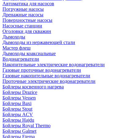
Автоматика для насосов
Погружные насосы
Дренажные насосы
Поверхностные насосы
Насосные станции
Оголовки для скважин
Дымоходы
Дымоходы из нержавеющей стали
Мастер флеш
Дымоходы коаксиальные
Водонагреватели
Накопительные электрические водонагреватели
Газовые проточные водонагреватели
Газовые накопительные водонагреватели
Проточные электрические водонагреватели
Бойлеры косвенного нагрева
Бойлеры Drazice
Бойлеры Vessen
Бойлеры Baxi
Бойлеры Stout
Бойлеры ACV
Бойлеры Hajdu
Бойлеры Royal Thermo
Бойлеры Galmet
Бойлеры Eterna