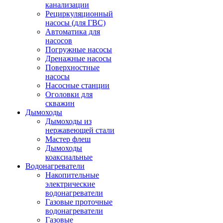
канализации
Рециркуляционный
насосы (для ГВС)
Автоматика для
насосов
Погружные насосы
Дренажные насосы
Поверхностные
насосы
Насосные станции
Оголовки для
скважин
Дымоходы
Дымоходы из
нержавеющей стали
Мастер флеш
Дымоходы
коаксиальные
Водонагреватели
Накопительные
электрические
водонагреватели
Газовые проточные
водонагреватели
Газовые