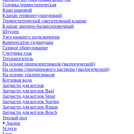
Головка термостатическая
Кран шаровой
Клапан терморегулирующий
Термостатический смесительный клапан
Клапан запорно-балансировочный
Штуцер
Узел нижнего подключения
Компенсатор гидроудара
Газовое оборудование
Счетчики газа
Теплоноситель
На основе пропиленгликоля (экологический)
На основе глицеринового раствора (экологический)
На основе этиленгликоля
Котловая вода
Запчасти для котлов
Запчасти для котлов Baxi
Запчасти для котлов Stout
Запчасти для котлов Navien
Запчасти для котлов Rinnai
Запчасти для котлов Bosch
Теплый пол
Акции
Услуги
Блог