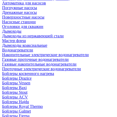
Автоматика для насосов
Погружные насосы
Дренажные насосы
Поверхностные насосы
Насосные станции
Оголовки для скважин
Дымоходы
Дымоходы из нержавеющей стали
Мастер флеш
Дымоходы коаксиальные
Водонагреватели
Накопительные электрические водонагреватели
Газовые проточные водонагреватели
Газовые накопительные водонагреватели
Проточные электрические водонагреватели
Бойлеры косвенного нагрева
Бойлеры Drazice
Бойлеры Vessen
Бойлеры Baxi
Бойлеры Stout
Бойлеры ACV
Бойлеры Hajdu
Бойлеры Royal Thermo
Бойлеры Galmet
Бойлеры Eterna