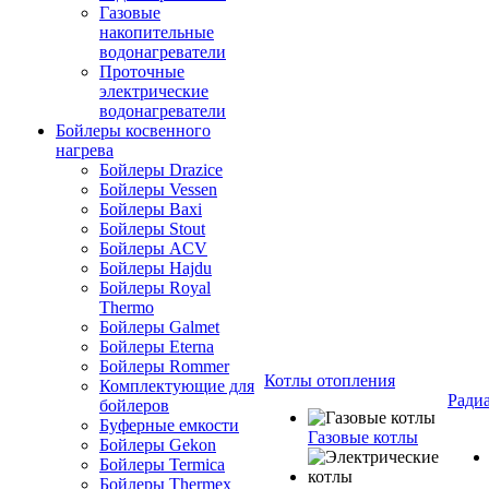
Газовые
накопительные
водонагреватели
Проточные
электрические
водонагреватели
Бойлеры косвенного
нагрева
Бойлеры Drazice
Бойлеры Vessen
Бойлеры Baxi
Бойлеры Stout
Бойлеры ACV
Бойлеры Hajdu
Бойлеры Royal
Thermo
Бойлеры Galmet
Бойлеры Eterna
Бойлеры Rommer
Котлы отопления
Комплектующие для
Ради
бойлеров
Буферные емкости
Газовые котлы
Бойлеры Gekon
Бойлеры Termica
Бойлеры Thermex