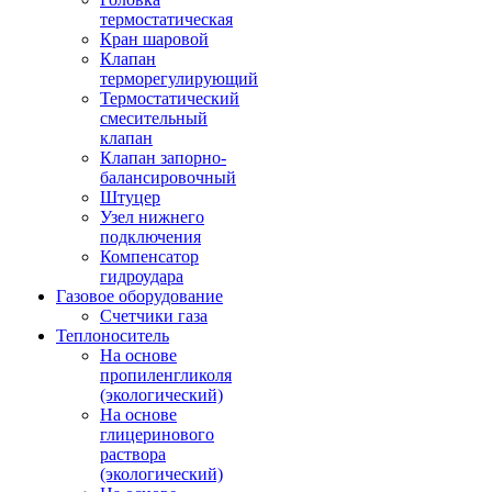
термостатическая
Кран шаровой
Клапан
терморегулирующий
Термостатический
смесительный
клапан
Клапан запорно-
балансировочный
Штуцер
Узел нижнего
подключения
Компенсатор
гидроудара
Газовое оборудование
Счетчики газа
Теплоноситель
На основе
пропиленгликоля
(экологический)
На основе
глицеринового
раствора
(экологический)