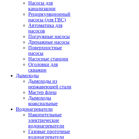
Насосы для
канализации
Рециркуляционный
насосы (для ГВС)
Автоматика для
насосов
Погружные насосы
Дренажные насосы
Поверхностные
насосы
Насосные станции
Оголовки для
скважин
Дымоходы
Дымоходы из
нержавеющей стали
Мастер флеш
Дымоходы
коаксиальные
Водонагреватели
Накопительные
электрические
водонагреватели
Газовые проточные
водонагреватели