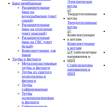
Электрические
Баки мембранные
котлы
Расширительные
баки на
водоснабжение (цвет
синий)
Твердотопливные
Расширительные
котлы
баки на отопление
(цвет красный)
Расширительные
баки на ГВС (цвет
Комплектующие
белый)
к котлам
Комплектующие для
баков
Трубы и фитинги
Металлопластиковые
Стабилизаторы
трубы и фитинги
напряжения и
Трубы из сшитого
ИБП
полиэтилена и
фитинги
Трубы
гофрированные
Трубы
полипропиленовые
и фитинги
Гофрированная