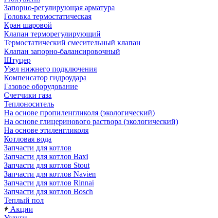
Запорно-регулирующая арматура
Головка термостатическая
Кран шаровой
Клапан терморегулирующий
Термостатический смесительный клапан
Клапан запорно-балансировочный
Штуцер
Узел нижнего подключения
Компенсатор гидроудара
Газовое оборудование
Счетчики газа
Теплоноситель
На основе пропиленгликоля (экологический)
На основе глицеринового раствора (экологический)
На основе этиленгликоля
Котловая вода
Запчасти для котлов
Запчасти для котлов Baxi
Запчасти для котлов Stout
Запчасти для котлов Navien
Запчасти для котлов Rinnai
Запчасти для котлов Bosch
Теплый пол
Акции
Услуги