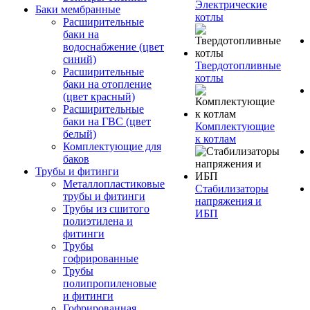
Электрические
Баки мембранные
котлы
Расширительные
баки на
водоснабжение (цвет
синий)
Твердотопливные
Расширительные
котлы
баки на отопление
(цвет красный)
Расширительные
баки на ГВС (цвет
Комплектующие
белый)
к котлам
Комплектующие для
баков
Трубы и фитинги
Металлопластиковые
Стабилизаторы
трубы и фитинги
напряжения и
Трубы из сшитого
ИБП
полиэтилена и
фитинги
Трубы
гофрированные
Трубы
полипропиленовые
и фитинги
Гофрированная