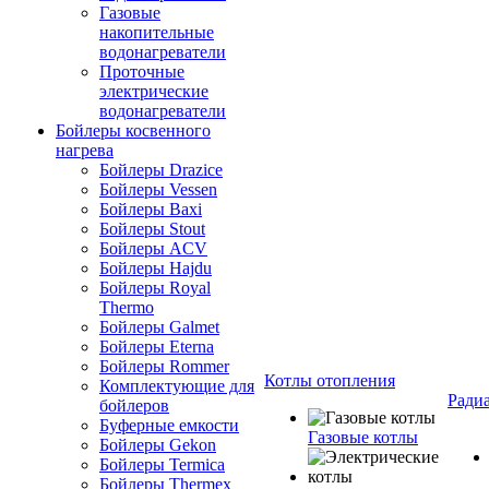
Газовые
накопительные
водонагреватели
Проточные
электрические
водонагреватели
Бойлеры косвенного
нагрева
Бойлеры Drazice
Бойлеры Vessen
Бойлеры Baxi
Бойлеры Stout
Бойлеры ACV
Бойлеры Hajdu
Бойлеры Royal
Thermo
Бойлеры Galmet
Бойлеры Eterna
Бойлеры Rommer
Котлы отопления
Комплектующие для
Ради
бойлеров
Буферные емкости
Газовые котлы
Бойлеры Gekon
Бойлеры Termica
Бойлеры Thermex