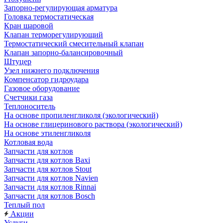
Запорно-регулирующая арматура
Головка термостатическая
Кран шаровой
Клапан терморегулирующий
Термостатический смесительный клапан
Клапан запорно-балансировочный
Штуцер
Узел нижнего подключения
Компенсатор гидроудара
Газовое оборудование
Счетчики газа
Теплоноситель
На основе пропиленгликоля (экологический)
На основе глицеринового раствора (экологический)
На основе этиленгликоля
Котловая вода
Запчасти для котлов
Запчасти для котлов Baxi
Запчасти для котлов Stout
Запчасти для котлов Navien
Запчасти для котлов Rinnai
Запчасти для котлов Bosch
Теплый пол
Акции
Услуги