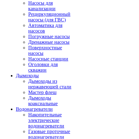
Насосы для
канализации
Рециркуляционный
насосы (для ГВС)
Автоматика для
насосов
Погружные насосы
Дренажные насосы
Поверхностные
насосы
Насосные станции
Оголовки для
скважин
Дымоходы
Дымоходы из
нержавеющей стали
Мастер флеш
Дымоходы
коаксиальные
Водонагреватели
Накопительные
электрические
водонагреватели
Газовые проточные
водонагреватели