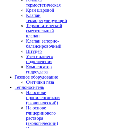
термостатическая
Кран шаровой
Клапан
терморегулирующий
Термостатический
смесительный
клапан
Клапан запорно-
балансировочный
Штуцер
Узел нижнего
подключения
Компенсатор
гидроудара
Газовое оборудование
Счетчики газа
Теплоноситель
На основе
пропиленгликоля
(экологический)
На основе
глицеринового
раствора
(экологический)