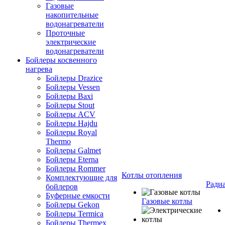
Газовые
накопительные
водонагреватели
Проточные
электрические
водонагреватели
Бойлеры косвенного
нагрева
Бойлеры Drazice
Бойлеры Vessen
Бойлеры Baxi
Бойлеры Stout
Бойлеры ACV
Бойлеры Hajdu
Бойлеры Royal
Thermo
Бойлеры Galmet
Бойлеры Eterna
Бойлеры Rommer
Котлы отопления
Комплектующие для
Ради
бойлеров
Буферные емкости
Газовые котлы
Бойлеры Gekon
Бойлеры Termica
Бойлеры Thermex