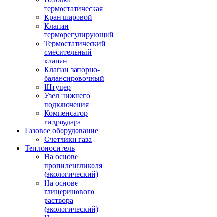
термостатическая
Кран шаровой
Клапан
терморегулирующий
Термостатический
смесительный
клапан
Клапан запорно-
балансировочный
Штуцер
Узел нижнего
подключения
Компенсатор
гидроудара
Газовое оборудование
Счетчики газа
Теплоноситель
На основе
пропиленгликоля
(экологический)
На основе
глицеринового
раствора
(экологический)