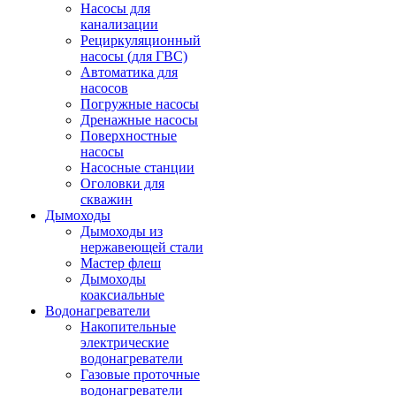
Насосы для
канализации
Рециркуляционный
насосы (для ГВС)
Автоматика для
насосов
Погружные насосы
Дренажные насосы
Поверхностные
насосы
Насосные станции
Оголовки для
скважин
Дымоходы
Дымоходы из
нержавеющей стали
Мастер флеш
Дымоходы
коаксиальные
Водонагреватели
Накопительные
электрические
водонагреватели
Газовые проточные
водонагреватели