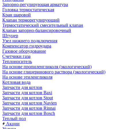
Запорно-регулирующая арматура
Головка термостатическая
Кран шаровой
Клапан терморегулирующий
Термостатический смесительный клапан
Клапан запорно-балансировочный
Штуцер
Узел нижнего подключения
Компенсатор гидроудара
Газовое оборудование
Счетчики газа
Теплоноситель
На основе пропиленгликоля (экологический)
На основе глицеринового раствора (экологический)
На основе этиленгликоля
Котловая вода
Запчасти для котлов
Запчасти для котлов Baxi
Запчасти для котлов Stout
Запчасти для котлов Navien
Запчасти для котлов Rinnai
Запчасти для котлов Bosch
Теплый пол
Акции
Услуги