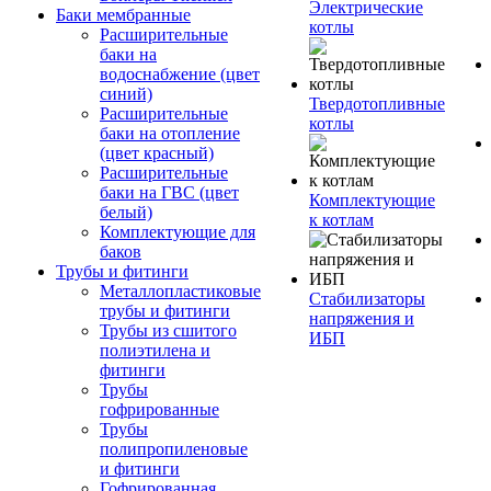
Электрические
Баки мембранные
котлы
Расширительные
баки на
водоснабжение (цвет
синий)
Твердотопливные
Расширительные
котлы
баки на отопление
(цвет красный)
Расширительные
баки на ГВС (цвет
Комплектующие
белый)
к котлам
Комплектующие для
баков
Трубы и фитинги
Металлопластиковые
Стабилизаторы
трубы и фитинги
напряжения и
Трубы из сшитого
ИБП
полиэтилена и
фитинги
Трубы
гофрированные
Трубы
полипропиленовые
и фитинги
Гофрированная