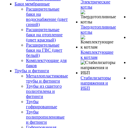
Электрические
Баки мембранные
котлы
Расширительные
баки на
водоснабжение (цвет
синий)
Твердотопливные
Расширительные
котлы
баки на отопление
(цвет красный)
Расширительные
баки на ГВС (цвет
Комплектующие
белый)
к котлам
Комплектующие для
баков
Трубы и фитинги
Металлопластиковые
Стабилизаторы
трубы и фитинги
напряжения и
Трубы из сшитого
ИБП
полиэтилена и
фитинги
Трубы
гофрированные
Трубы
полипропиленовые
и фитинги
Гофрированная