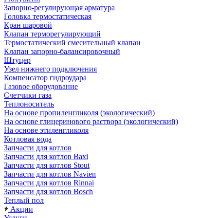
Запорно-регулирующая арматура
Головка термостатическая
Кран шаровой
Клапан терморегулирующий
Термостатический смесительный клапан
Клапан запорно-балансировочный
Штуцер
Узел нижнего подключения
Компенсатор гидроудара
Газовое оборудование
Счетчики газа
Теплоноситель
На основе пропиленгликоля (экологический)
На основе глицеринового раствора (экологический)
На основе этиленгликоля
Котловая вода
Запчасти для котлов
Запчасти для котлов Baxi
Запчасти для котлов Stout
Запчасти для котлов Navien
Запчасти для котлов Rinnai
Запчасти для котлов Bosch
Теплый пол
Акции
Услуги