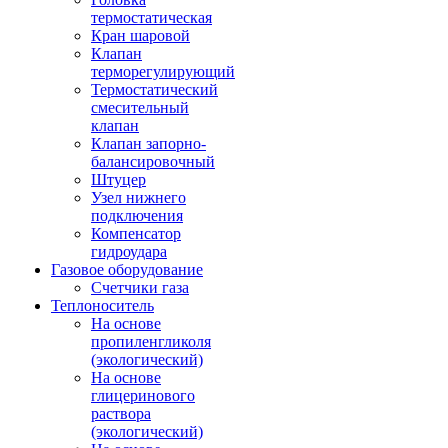
термостатическая
Кран шаровой
Клапан
терморегулирующий
Термостатический
смесительный
клапан
Клапан запорно-
балансировочный
Штуцер
Узел нижнего
подключения
Компенсатор
гидроудара
Газовое оборудование
Счетчики газа
Теплоноситель
На основе
пропиленгликоля
(экологический)
На основе
глицеринового
раствора
(экологический)