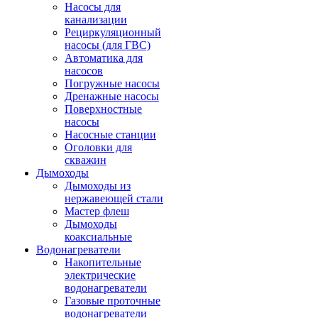
Насосы для
канализации
Рециркуляционный
насосы (для ГВС)
Автоматика для
насосов
Погружные насосы
Дренажные насосы
Поверхностные
насосы
Насосные станции
Оголовки для
скважин
Дымоходы
Дымоходы из
нержавеющей стали
Мастер флеш
Дымоходы
коаксиальные
Водонагреватели
Накопительные
электрические
водонагреватели
Газовые проточные
водонагреватели