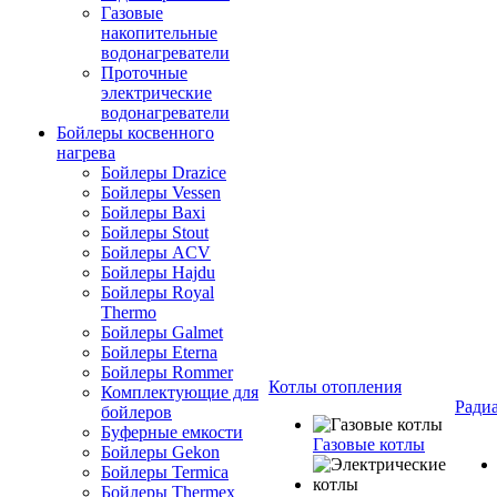
Газовые
накопительные
водонагреватели
Проточные
электрические
водонагреватели
Бойлеры косвенного
нагрева
Бойлеры Drazice
Бойлеры Vessen
Бойлеры Baxi
Бойлеры Stout
Бойлеры ACV
Бойлеры Hajdu
Бойлеры Royal
Thermo
Бойлеры Galmet
Бойлеры Eterna
Бойлеры Rommer
Котлы отопления
Комплектующие для
Ради
бойлеров
Буферные емкости
Газовые котлы
Бойлеры Gekon
Бойлеры Termica
Бойлеры Thermex