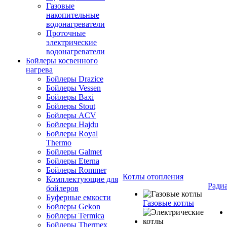
Газовые
накопительные
водонагреватели
Проточные
электрические
водонагреватели
Бойлеры косвенного
нагрева
Бойлеры Drazice
Бойлеры Vessen
Бойлеры Baxi
Бойлеры Stout
Бойлеры ACV
Бойлеры Hajdu
Бойлеры Royal
Thermo
Бойлеры Galmet
Бойлеры Eterna
Бойлеры Rommer
Котлы отопления
Комплектующие для
Ради
бойлеров
Буферные емкости
Газовые котлы
Бойлеры Gekon
Бойлеры Termica
Бойлеры Thermex