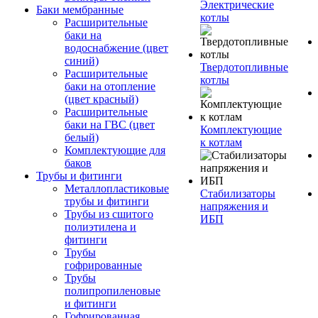
Электрические
Баки мембранные
котлы
Расширительные
баки на
водоснабжение (цвет
синий)
Твердотопливные
Расширительные
котлы
баки на отопление
(цвет красный)
Расширительные
баки на ГВС (цвет
Комплектующие
белый)
к котлам
Комплектующие для
баков
Трубы и фитинги
Металлопластиковые
Стабилизаторы
трубы и фитинги
напряжения и
Трубы из сшитого
ИБП
полиэтилена и
фитинги
Трубы
гофрированные
Трубы
полипропиленовые
и фитинги
Гофрированная