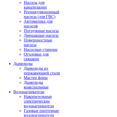
Насосы для
канализации
Рециркуляционный
насосы (для ГВС)
Автоматика для
насосов
Погружные насосы
Дренажные насосы
Поверхностные
насосы
Насосные станции
Оголовки для
скважин
Дымоходы
Дымоходы из
нержавеющей стали
Мастер флеш
Дымоходы
коаксиальные
Водонагреватели
Накопительные
электрические
водонагреватели
Газовые проточные
водонагреватели