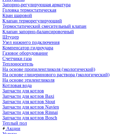
Запорно-регулирующая арматура
Головка термостатическая
Кран шаровой
Клапан терморегулирующий
Термостатический смесительный клапан
Клапан запорно-балансировочный
Штуцер
Узел нижнего подключения
Компенсатор гидроудара
Газовое оборудование
Счетчики газа
Теплоноситель
На основе пропиленгликоля (экологический)
На основе глицеринового раствора (экологический)
На основе этиленгликоля
Котловая вода
Запчасти для котлов
Запчасти для котлов Baxi
Запчасти для котлов Stout
Запчасти для котлов Navien
Запчасти для котлов Rinnai
Запчасти для котлов Bosch
Теплый пол
Акции
Услуги