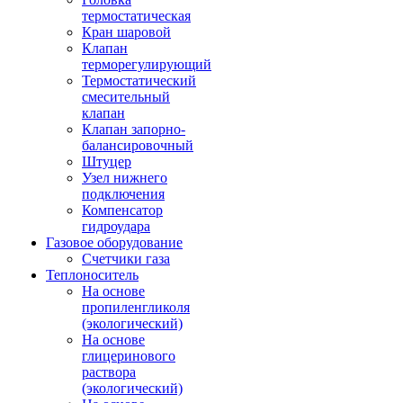
термостатическая
Кран шаровой
Клапан
терморегулирующий
Термостатический
смесительный
клапан
Клапан запорно-
балансировочный
Штуцер
Узел нижнего
подключения
Компенсатор
гидроудара
Газовое оборудование
Счетчики газа
Теплоноситель
На основе
пропиленгликоля
(экологический)
На основе
глицеринового
раствора
(экологический)