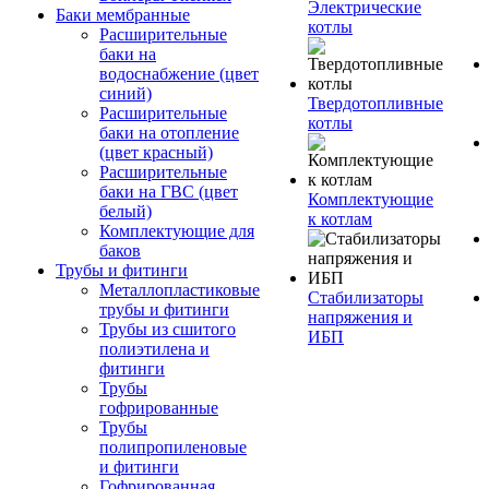
Электрические
Баки мембранные
котлы
Расширительные
баки на
водоснабжение (цвет
синий)
Твердотопливные
Расширительные
котлы
баки на отопление
(цвет красный)
Расширительные
баки на ГВС (цвет
Комплектующие
белый)
к котлам
Комплектующие для
баков
Трубы и фитинги
Металлопластиковые
Стабилизаторы
трубы и фитинги
напряжения и
Трубы из сшитого
ИБП
полиэтилена и
фитинги
Трубы
гофрированные
Трубы
полипропиленовые
и фитинги
Гофрированная