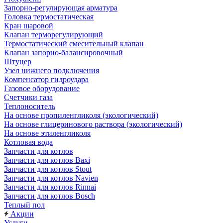
Запорно-регулирующая арматура
Головка термостатическая
Кран шаровой
Клапан терморегулирующий
Термостатический смесительный клапан
Клапан запорно-балансировочный
Штуцер
Узел нижнего подключения
Компенсатор гидроудара
Газовое оборудование
Счетчики газа
Теплоноситель
На основе пропиленгликоля (экологический)
На основе глицеринового раствора (экологический)
На основе этиленгликоля
Котловая вода
Запчасти для котлов
Запчасти для котлов Baxi
Запчасти для котлов Stout
Запчасти для котлов Navien
Запчасти для котлов Rinnai
Запчасти для котлов Bosch
Теплый пол
Акции
Услуги