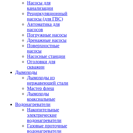
Насосы для
канализации
Рециркуляционный
насосы (для ГВС)
Автоматика для
насосов
Погружные насосы
Дренажные насосы
Поверхностные
насосы
Насосные станции
Оголовки для
скважин
Дымоходы
Дымоходы из
нержавеющей стали
Мастер флеш
Дымоходы
коаксиальные
Водонагреватели
Накопительные
электрические
водонагреватели
Газовые проточные
водонагреватели