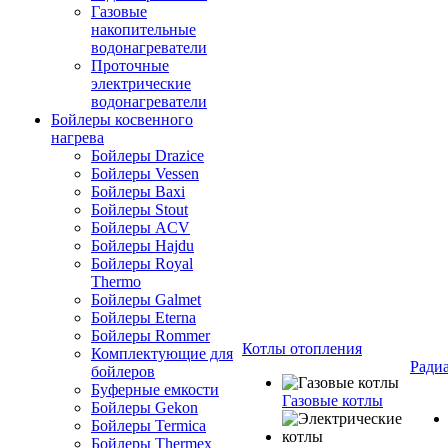
Газовые
накопительные
водонагреватели
Проточные
электрические
водонагреватели
Бойлеры косвенного
нагрева
Бойлеры Drazice
Бойлеры Vessen
Бойлеры Baxi
Бойлеры Stout
Бойлеры ACV
Бойлеры Hajdu
Бойлеры Royal
Thermo
Бойлеры Galmet
Бойлеры Eterna
Бойлеры Rommer
Котлы отопления
Комплектующие для
Ради
бойлеров
Буферные емкости
Газовые котлы
Бойлеры Gekon
Бойлеры Termica
Бойлеры Thermex