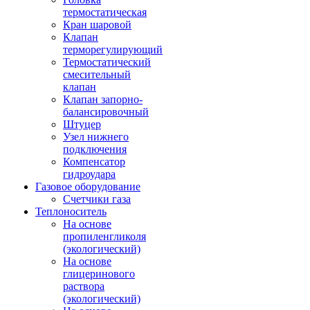
термостатическая
Кран шаровой
Клапан
терморегулирующий
Термостатический
смесительный
клапан
Клапан запорно-
балансировочный
Штуцер
Узел нижнего
подключения
Компенсатор
гидроудара
Газовое оборудование
Счетчики газа
Теплоноситель
На основе
пропиленгликоля
(экологический)
На основе
глицеринового
раствора
(экологический)