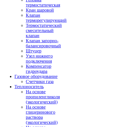
термостатическая
Кран шаровой
Клапан
терморегулирующий
Термостатический
смесительный
клапан
Клапан запорно-
балансировочный
Штуцер
Узел нижнего
подключения
Компенсатор
гидроудара
Газовое оборудование
Счетчики газа
Теплоноситель
На основе
пропиленгликоля
(экологический)
На основе
глицеринового
раствора
(экологический)