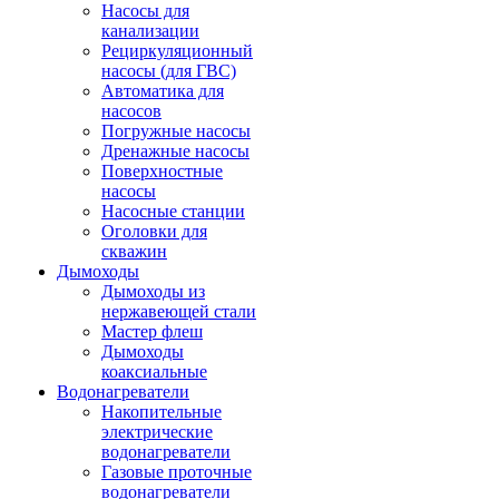
Насосы для
канализации
Рециркуляционный
насосы (для ГВС)
Автоматика для
насосов
Погружные насосы
Дренажные насосы
Поверхностные
насосы
Насосные станции
Оголовки для
скважин
Дымоходы
Дымоходы из
нержавеющей стали
Мастер флеш
Дымоходы
коаксиальные
Водонагреватели
Накопительные
электрические
водонагреватели
Газовые проточные
водонагреватели