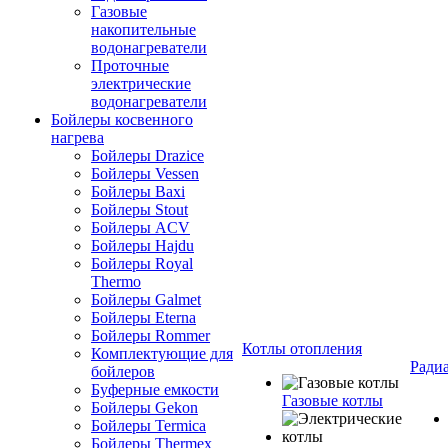
Газовые
накопительные
водонагреватели
Проточные
электрические
водонагреватели
Бойлеры косвенного
нагрева
Бойлеры Drazice
Бойлеры Vessen
Бойлеры Baxi
Бойлеры Stout
Бойлеры ACV
Бойлеры Hajdu
Бойлеры Royal
Thermo
Бойлеры Galmet
Бойлеры Eterna
Бойлеры Rommer
Котлы отопления
Комплектующие для
Ради
бойлеров
Буферные емкости
Газовые котлы
Бойлеры Gekon
Бойлеры Termica
Бойлеры Thermex