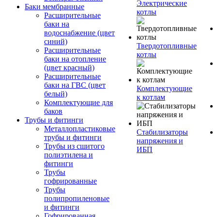
Электрические
Баки мембранные
котлы
Расширительные
баки на
водоснабжение (цвет
синий)
Твердотопливные
Расширительные
котлы
баки на отопление
(цвет красный)
Расширительные
баки на ГВС (цвет
Комплектующие
белый)
к котлам
Комплектующие для
баков
Трубы и фитинги
Металлопластиковые
Стабилизаторы
трубы и фитинги
напряжения и
Трубы из сшитого
ИБП
полиэтилена и
фитинги
Трубы
гофрированные
Трубы
полипропиленовые
и фитинги
Гофрированная