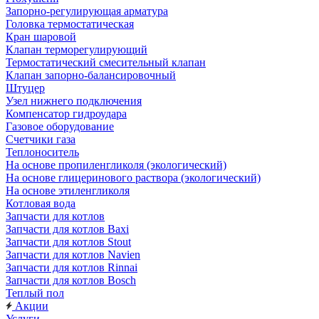
Запорно-регулирующая арматура
Головка термостатическая
Кран шаровой
Клапан терморегулирующий
Термостатический смесительный клапан
Клапан запорно-балансировочный
Штуцер
Узел нижнего подключения
Компенсатор гидроудара
Газовое оборудование
Счетчики газа
Теплоноситель
На основе пропиленгликоля (экологический)
На основе глицеринового раствора (экологический)
На основе этиленгликоля
Котловая вода
Запчасти для котлов
Запчасти для котлов Baxi
Запчасти для котлов Stout
Запчасти для котлов Navien
Запчасти для котлов Rinnai
Запчасти для котлов Bosch
Теплый пол
Акции
Услуги