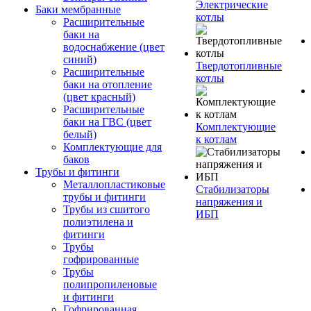
Электрические
Баки мембранные
котлы
Расширительные
баки на
водоснабжение (цвет
синий)
Твердотопливные
Расширительные
котлы
баки на отопление
(цвет красный)
Расширительные
баки на ГВС (цвет
Комплектующие
белый)
к котлам
Комплектующие для
баков
Трубы и фитинги
Металлопластиковые
Стабилизаторы
трубы и фитинги
напряжения и
Трубы из сшитого
ИБП
полиэтилена и
фитинги
Трубы
гофрированные
Трубы
полипропиленовые
и фитинги
Гофрированная