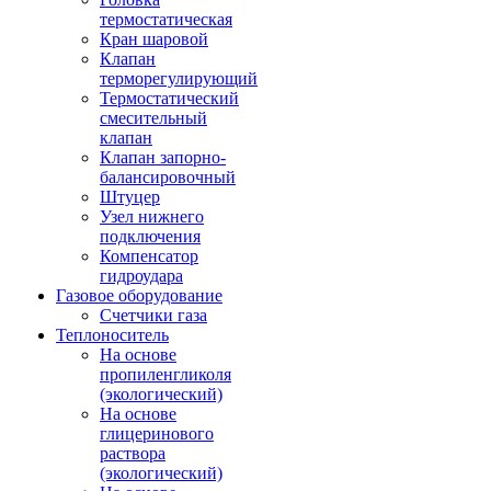
термостатическая
Кран шаровой
Клапан
терморегулирующий
Термостатический
смесительный
клапан
Клапан запорно-
балансировочный
Штуцер
Узел нижнего
подключения
Компенсатор
гидроудара
Газовое оборудование
Счетчики газа
Теплоноситель
На основе
пропиленгликоля
(экологический)
На основе
глицеринового
раствора
(экологический)