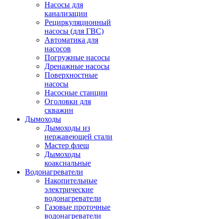
Насосы для
канализации
Рециркуляционный
насосы (для ГВС)
Автоматика для
насосов
Погружные насосы
Дренажные насосы
Поверхностные
насосы
Насосные станции
Оголовки для
скважин
Дымоходы
Дымоходы из
нержавеющей стали
Мастер флеш
Дымоходы
коаксиальные
Водонагреватели
Накопительные
электрические
водонагреватели
Газовые проточные
водонагреватели