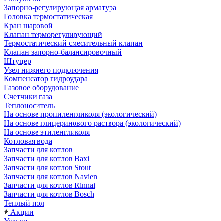
Запорно-регулирующая арматура
Головка термостатическая
Кран шаровой
Клапан терморегулирующий
Термостатический смесительный клапан
Клапан запорно-балансировочный
Штуцер
Узел нижнего подключения
Компенсатор гидроудара
Газовое оборудование
Счетчики газа
Теплоноситель
На основе пропиленгликоля (экологический)
На основе глицеринового раствора (экологический)
На основе этиленгликоля
Котловая вода
Запчасти для котлов
Запчасти для котлов Baxi
Запчасти для котлов Stout
Запчасти для котлов Navien
Запчасти для котлов Rinnai
Запчасти для котлов Bosch
Теплый пол
Акции
Услуги