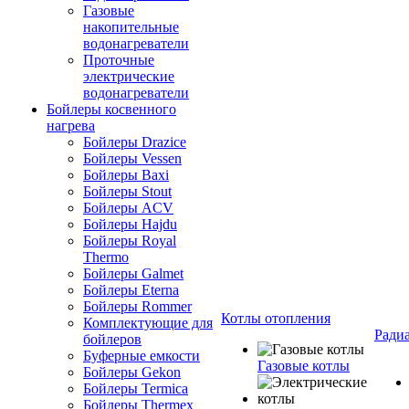
Газовые
накопительные
водонагреватели
Проточные
электрические
водонагреватели
Бойлеры косвенного
нагрева
Бойлеры Drazice
Бойлеры Vessen
Бойлеры Baxi
Бойлеры Stout
Бойлеры ACV
Бойлеры Hajdu
Бойлеры Royal
Thermo
Бойлеры Galmet
Бойлеры Eterna
Бойлеры Rommer
Котлы отопления
Комплектующие для
Ради
бойлеров
Буферные емкости
Газовые котлы
Бойлеры Gekon
Бойлеры Termica
Бойлеры Thermex