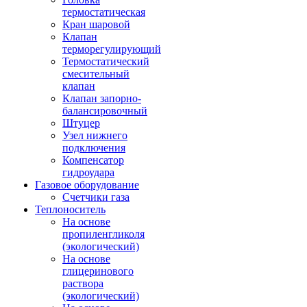
термостатическая
Кран шаровой
Клапан
терморегулирующий
Термостатический
смесительный
клапан
Клапан запорно-
балансировочный
Штуцер
Узел нижнего
подключения
Компенсатор
гидроудара
Газовое оборудование
Счетчики газа
Теплоноситель
На основе
пропиленгликоля
(экологический)
На основе
глицеринового
раствора
(экологический)