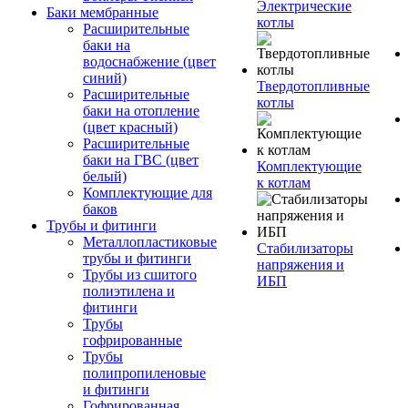
Электрические
Баки мембранные
котлы
Расширительные
баки на
водоснабжение (цвет
синий)
Твердотопливные
Расширительные
котлы
баки на отопление
(цвет красный)
Расширительные
баки на ГВС (цвет
Комплектующие
белый)
к котлам
Комплектующие для
баков
Трубы и фитинги
Металлопластиковые
Стабилизаторы
трубы и фитинги
напряжения и
Трубы из сшитого
ИБП
полиэтилена и
фитинги
Трубы
гофрированные
Трубы
полипропиленовые
и фитинги
Гофрированная