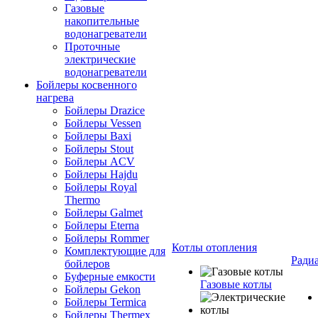
Газовые
накопительные
водонагреватели
Проточные
электрические
водонагреватели
Бойлеры косвенного
нагрева
Бойлеры Drazice
Бойлеры Vessen
Бойлеры Baxi
Бойлеры Stout
Бойлеры ACV
Бойлеры Hajdu
Бойлеры Royal
Thermo
Бойлеры Galmet
Бойлеры Eterna
Бойлеры Rommer
Котлы отопления
Комплектующие для
Ради
бойлеров
Буферные емкости
Газовые котлы
Бойлеры Gekon
Бойлеры Termica
Бойлеры Thermex