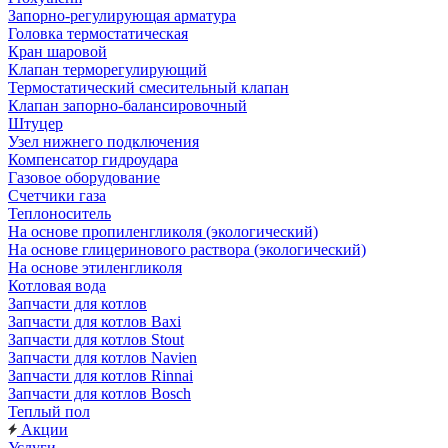
Запорно-регулирующая арматура
Головка термостатическая
Кран шаровой
Клапан терморегулирующий
Термостатический смесительный клапан
Клапан запорно-балансировочный
Штуцер
Узел нижнего подключения
Компенсатор гидроудара
Газовое оборудование
Счетчики газа
Теплоноситель
На основе пропиленгликоля (экологический)
На основе глицеринового раствора (экологический)
На основе этиленгликоля
Котловая вода
Запчасти для котлов
Запчасти для котлов Baxi
Запчасти для котлов Stout
Запчасти для котлов Navien
Запчасти для котлов Rinnai
Запчасти для котлов Bosch
Теплый пол
Акции
Услуги