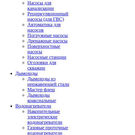
Насосы для
канализации
Рециркуляционный
насосы (для ГВС)
Автоматика для
насосов
Погружные насосы
Дренажные насосы
Поверхностные
насосы
Насосные станции
Оголовки для
скважин
Дымоходы
Дымоходы из
нержавеющей стали
Мастер флеш
Дымоходы
коаксиальные
Водонагреватели
Накопительные
электрические
водонагреватели
Газовые проточные
водонагреватели