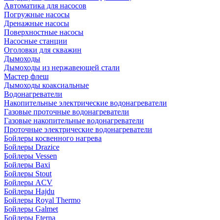
Автоматика для насосов
Погружные насосы
Дренажные насосы
Поверхностные насосы
Насосные станции
Оголовки для скважин
Дымоходы
Дымоходы из нержавеющей стали
Мастер флеш
Дымоходы коаксиальные
Водонагреватели
Накопительные электрические водонагреватели
Газовые проточные водонагреватели
Газовые накопительные водонагреватели
Проточные электрические водонагреватели
Бойлеры косвенного нагрева
Бойлеры Drazice
Бойлеры Vessen
Бойлеры Baxi
Бойлеры Stout
Бойлеры ACV
Бойлеры Hajdu
Бойлеры Royal Thermo
Бойлеры Galmet
Бойлеры Eterna