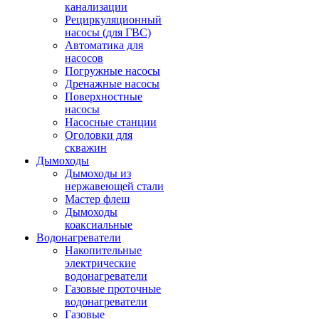
канализации
Рециркуляционный
насосы (для ГВС)
Автоматика для
насосов
Погружные насосы
Дренажные насосы
Поверхностные
насосы
Насосные станции
Оголовки для
скважин
Дымоходы
Дымоходы из
нержавеющей стали
Мастер флеш
Дымоходы
коаксиальные
Водонагреватели
Накопительные
электрические
водонагреватели
Газовые проточные
водонагреватели
Газовые