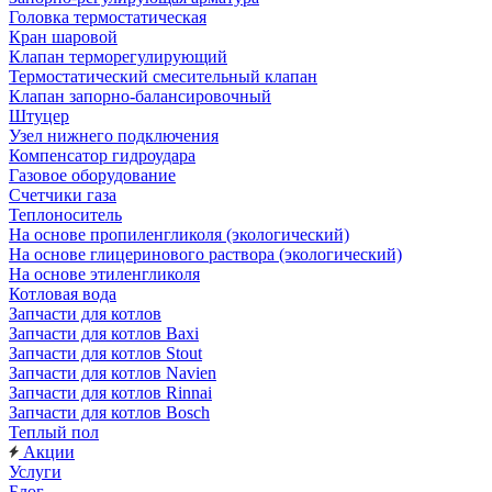
Головка термостатическая
Кран шаровой
Клапан терморегулирующий
Термостатический смесительный клапан
Клапан запорно-балансировочный
Штуцер
Узел нижнего подключения
Компенсатор гидроудара
Газовое оборудование
Счетчики газа
Теплоноситель
На основе пропиленгликоля (экологический)
На основе глицеринового раствора (экологический)
На основе этиленгликоля
Котловая вода
Запчасти для котлов
Запчасти для котлов Baxi
Запчасти для котлов Stout
Запчасти для котлов Navien
Запчасти для котлов Rinnai
Запчасти для котлов Bosch
Теплый пол
Акции
Услуги
Блог