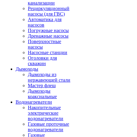
канализации
Рециркуляционный
насосы (для ГВС)
Автоматика для
насосов
Погружные насосы
Дренажные насосы
Поверхностные
насосы
Насосные станции
Оголовки для
скважин
Дымоходы
Дымоходы из
нержавеющей стали
Мастер флеш
Дымоходы
коаксиальные
Водонагреватели
Накопительные
электрические
водонагреватели
Газовые проточные
водонагреватели
Газовые