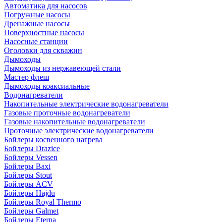
Автоматика для насосов
Погружные насосы
Дренажные насосы
Поверхностные насосы
Насосные станции
Оголовки для скважин
Дымоходы
Дымоходы из нержавеющей стали
Мастер флеш
Дымоходы коаксиальные
Водонагреватели
Накопительные электрические водонагреватели
Газовые проточные водонагреватели
Газовые накопительные водонагреватели
Проточные электрические водонагреватели
Бойлеры косвенного нагрева
Бойлеры Drazice
Бойлеры Vessen
Бойлеры Baxi
Бойлеры Stout
Бойлеры ACV
Бойлеры Hajdu
Бойлеры Royal Thermo
Бойлеры Galmet
Бойлеры Eterna