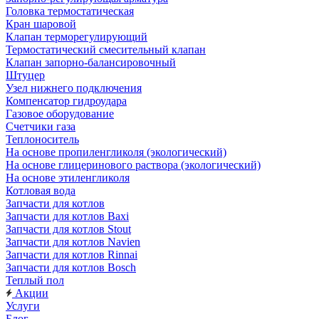
Головка термостатическая
Кран шаровой
Клапан терморегулирующий
Термостатический смесительный клапан
Клапан запорно-балансировочный
Штуцер
Узел нижнего подключения
Компенсатор гидроудара
Газовое оборудование
Счетчики газа
Теплоноситель
На основе пропиленгликоля (экологический)
На основе глицеринового раствора (экологический)
На основе этиленгликоля
Котловая вода
Запчасти для котлов
Запчасти для котлов Baxi
Запчасти для котлов Stout
Запчасти для котлов Navien
Запчасти для котлов Rinnai
Запчасти для котлов Bosch
Теплый пол
Акции
Услуги
Блог