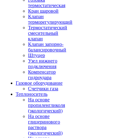
термостатическая
Кран шаровой
Клапан
терморегулирующий
Термостатический
смесительный
клапан
Клапан запорно-
балансировочный
Штуцер
Узел нижнего
подключения
Компенсатор
гидроудара
Газовое оборудование
Счетчики газа
Теплоноситель
На основе
пропиленгликоля
(экологический)
На основе
глицеринового
раствора
(экологический)