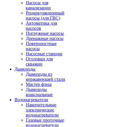
Насосы для
канализации
Рециркуляционный
насосы (для ГВС)
Автоматика для
насосов
Погружные насосы
Дренажные насосы
Поверхностные
насосы
Насосные станции
Оголовки для
скважин
Дымоходы
Дымоходы из
нержавеющей стали
Мастер флеш
Дымоходы
коаксиальные
Водонагреватели
Накопительные
электрические
водонагреватели
Газовые проточные
водонагреватели