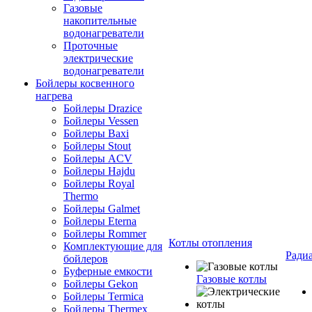
Газовые
накопительные
водонагреватели
Проточные
электрические
водонагреватели
Бойлеры косвенного
нагрева
Бойлеры Drazice
Бойлеры Vessen
Бойлеры Baxi
Бойлеры Stout
Бойлеры ACV
Бойлеры Hajdu
Бойлеры Royal
Thermo
Бойлеры Galmet
Бойлеры Eterna
Бойлеры Rommer
Котлы отопления
Комплектующие для
Ради
бойлеров
Буферные емкости
Газовые котлы
Бойлеры Gekon
Бойлеры Termica
Бойлеры Thermex