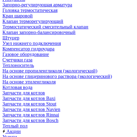
Запорно-регулирующая арматура
Головка термостатическая
Кран шаровой
Клапан терморегулирующий
Термостатический смесительный клапан
Клапан запорно-балансировочный
Штуцер
Узел нижнего подключения
Компенсатор гидроудара
Газовое оборудование
Счетчики газа
Теплоноситель
На основе пропиленгликоля (экологический)
На основе глицеринового раствора (экологический)
На основе этиленгликоля
Котловая вода
Запчасти для котлов
Запчасти для котлов Baxi
Запчасти для котлов Stout
Запчасти для котлов Navien
Запчасти для котлов Rinnai
Запчасти для котлов Bosch
Теплый пол
Акции
Услуги