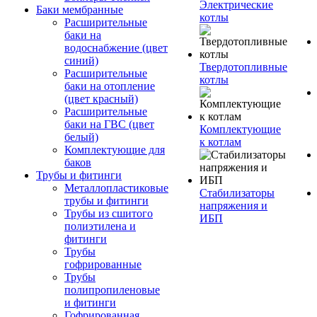
Электрические
Баки мембранные
котлы
Расширительные
баки на
водоснабжение (цвет
синий)
Твердотопливные
Расширительные
котлы
баки на отопление
(цвет красный)
Расширительные
баки на ГВС (цвет
Комплектующие
белый)
к котлам
Комплектующие для
баков
Трубы и фитинги
Металлопластиковые
Стабилизаторы
трубы и фитинги
напряжения и
Трубы из сшитого
ИБП
полиэтилена и
фитинги
Трубы
гофрированные
Трубы
полипропиленовые
и фитинги
Гофрированная