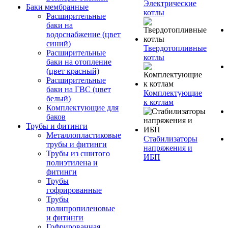
Электрические
Баки мембранные
котлы
Расширительные
баки на
водоснабжение (цвет
синий)
Твердотопливные
Расширительные
котлы
баки на отопление
(цвет красный)
Расширительные
баки на ГВС (цвет
Комплектующие
белый)
к котлам
Комплектующие для
баков
Трубы и фитинги
Металлопластиковые
Стабилизаторы
трубы и фитинги
напряжения и
Трубы из сшитого
ИБП
полиэтилена и
фитинги
Трубы
гофрированные
Трубы
полипропиленовые
и фитинги
Гофрированная