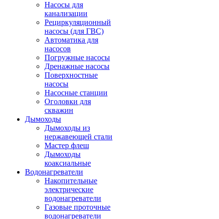
Насосы для
канализации
Рециркуляционный
насосы (для ГВС)
Автоматика для
насосов
Погружные насосы
Дренажные насосы
Поверхностные
насосы
Насосные станции
Оголовки для
скважин
Дымоходы
Дымоходы из
нержавеющей стали
Мастер флеш
Дымоходы
коаксиальные
Водонагреватели
Накопительные
электрические
водонагреватели
Газовые проточные
водонагреватели