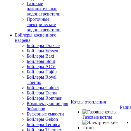
Газовые
накопительные
водонагреватели
Проточные
электрические
водонагреватели
Бойлеры косвенного
нагрева
Бойлеры Drazice
Бойлеры Vessen
Бойлеры Baxi
Бойлеры Stout
Бойлеры ACV
Бойлеры Hajdu
Бойлеры Royal
Thermo
Бойлеры Galmet
Бойлеры Eterna
Бойлеры Rommer
Котлы отопления
Комплектующие для
Ради
бойлеров
Буферные емкости
Газовые котлы
Бойлеры Gekon
Бойлеры Termica
Бойлеры Thermex