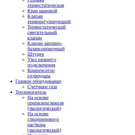
термостатическая
Кран шаровой
Клапан
терморегулирующий
Термостатический
смесительный
клапан
Клапан запорно-
балансировочный
Штуцер
Узел нижнего
подключения
Компенсатор
гидроудара
Газовое оборудование
Счетчики газа
Теплоноситель
На основе
пропиленгликоля
(экологический)
На основе
глицеринового
раствора
(экологический)