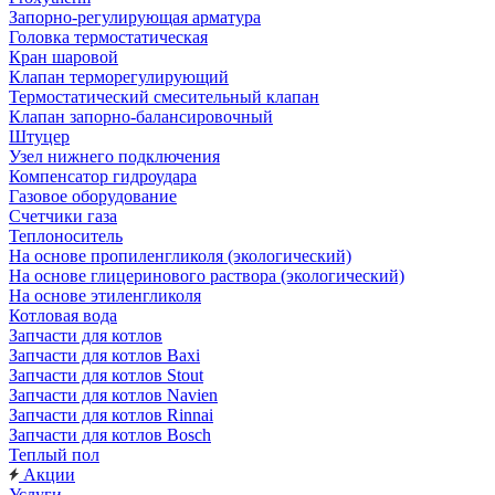
Запорно-регулирующая арматура
Головка термостатическая
Кран шаровой
Клапан терморегулирующий
Термостатический смесительный клапан
Клапан запорно-балансировочный
Штуцер
Узел нижнего подключения
Компенсатор гидроудара
Газовое оборудование
Счетчики газа
Теплоноситель
На основе пропиленгликоля (экологический)
На основе глицеринового раствора (экологический)
На основе этиленгликоля
Котловая вода
Запчасти для котлов
Запчасти для котлов Baxi
Запчасти для котлов Stout
Запчасти для котлов Navien
Запчасти для котлов Rinnai
Запчасти для котлов Bosch
Теплый пол
Акции
Услуги