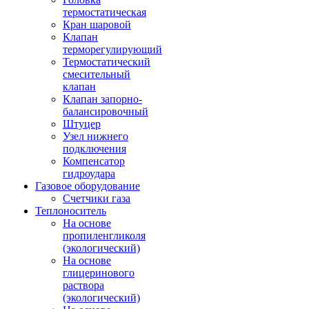
термостатическая
Кран шаровой
Клапан
терморегулирующий
Термостатический
смесительный
клапан
Клапан запорно-
балансировочный
Штуцер
Узел нижнего
подключения
Компенсатор
гидроудара
Газовое оборудование
Счетчики газа
Теплоноситель
На основе
пропиленгликоля
(экологический)
На основе
глицеринового
раствора
(экологический)