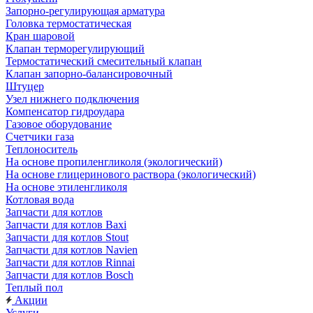
Запорно-регулирующая арматура
Головка термостатическая
Кран шаровой
Клапан терморегулирующий
Термостатический смесительный клапан
Клапан запорно-балансировочный
Штуцер
Узел нижнего подключения
Компенсатор гидроудара
Газовое оборудование
Счетчики газа
Теплоноситель
На основе пропиленгликоля (экологический)
На основе глицеринового раствора (экологический)
На основе этиленгликоля
Котловая вода
Запчасти для котлов
Запчасти для котлов Baxi
Запчасти для котлов Stout
Запчасти для котлов Navien
Запчасти для котлов Rinnai
Запчасти для котлов Bosch
Теплый пол
Акции
Услуги