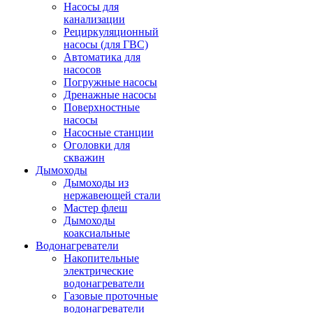
Насосы для
канализации
Рециркуляционный
насосы (для ГВС)
Автоматика для
насосов
Погружные насосы
Дренажные насосы
Поверхностные
насосы
Насосные станции
Оголовки для
скважин
Дымоходы
Дымоходы из
нержавеющей стали
Мастер флеш
Дымоходы
коаксиальные
Водонагреватели
Накопительные
электрические
водонагреватели
Газовые проточные
водонагреватели