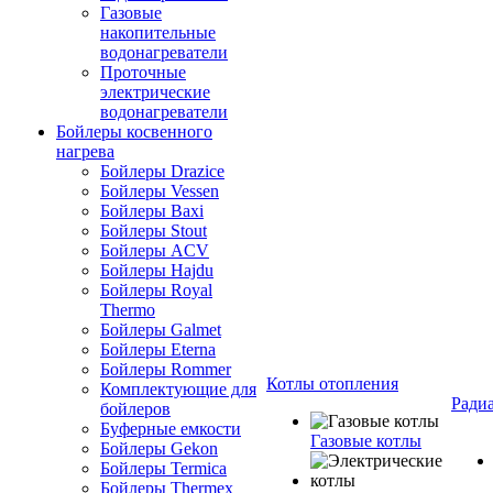
Газовые
накопительные
водонагреватели
Проточные
электрические
водонагреватели
Бойлеры косвенного
нагрева
Бойлеры Drazice
Бойлеры Vessen
Бойлеры Baxi
Бойлеры Stout
Бойлеры ACV
Бойлеры Hajdu
Бойлеры Royal
Thermo
Бойлеры Galmet
Бойлеры Eterna
Бойлеры Rommer
Котлы отопления
Комплектующие для
Ради
бойлеров
Буферные емкости
Газовые котлы
Бойлеры Gekon
Бойлеры Termica
Бойлеры Thermex