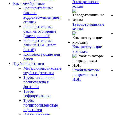
Электрические
Баки мембранные
котлы
Расширительные
баки на
водоснабжение (цвет
синий)
Твердотопливные
Расширительные
котлы
баки на отопление
(цвет красный)
Расширительные
баки на ГВС (цвет
Комплектующие
белый)
к котлам
Комплектующие для
баков
Трубы и фитинги
Металлопластиковые
Стабилизаторы
трубы и фитинги
напряжения и
Трубы из сшитого
ИБП
полиэтилена и
фитинги
Трубы
гофрированные
Трубы
полипропиленовые
и фитинги
Гофрированная