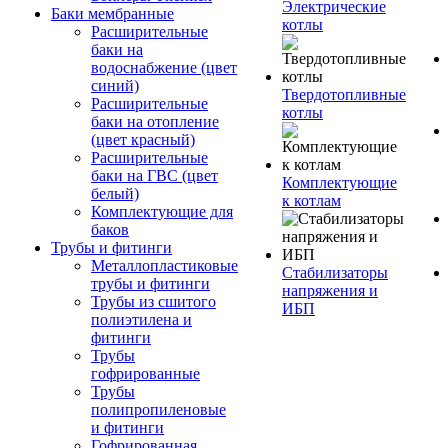
Электрические
Баки мембранные
котлы
Расширительные
баки на
водоснабжение (цвет
синий)
Твердотопливные
Расширительные
котлы
баки на отопление
(цвет красный)
Расширительные
баки на ГВС (цвет
Комплектующие
белый)
к котлам
Комплектующие для
баков
Трубы и фитинги
Металлопластиковые
Стабилизаторы
трубы и фитинги
напряжения и
Трубы из сшитого
ИБП
полиэтилена и
фитинги
Трубы
гофрированные
Трубы
полипропиленовые
и фитинги
Гофрированная