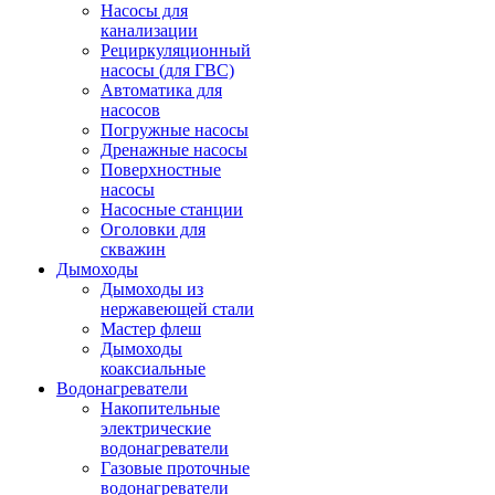
Насосы для
канализации
Рециркуляционный
насосы (для ГВС)
Автоматика для
насосов
Погружные насосы
Дренажные насосы
Поверхностные
насосы
Насосные станции
Оголовки для
скважин
Дымоходы
Дымоходы из
нержавеющей стали
Мастер флеш
Дымоходы
коаксиальные
Водонагреватели
Накопительные
электрические
водонагреватели
Газовые проточные
водонагреватели