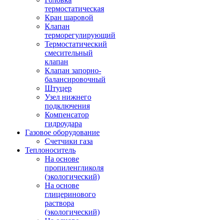
термостатическая
Кран шаровой
Клапан
терморегулирующий
Термостатический
смесительный
клапан
Клапан запорно-
балансировочный
Штуцер
Узел нижнего
подключения
Компенсатор
гидроудара
Газовое оборудование
Счетчики газа
Теплоноситель
На основе
пропиленгликоля
(экологический)
На основе
глицеринового
раствора
(экологический)