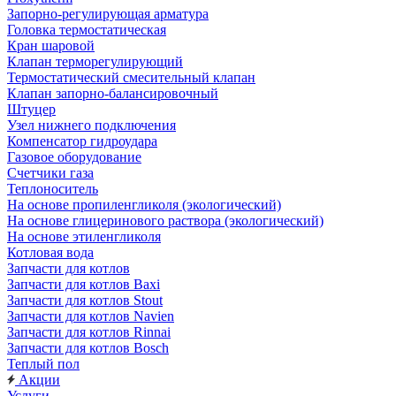
Запорно-регулирующая арматура
Головка термостатическая
Кран шаровой
Клапан терморегулирующий
Термостатический смесительный клапан
Клапан запорно-балансировочный
Штуцер
Узел нижнего подключения
Компенсатор гидроудара
Газовое оборудование
Счетчики газа
Теплоноситель
На основе пропиленгликоля (экологический)
На основе глицеринового раствора (экологический)
На основе этиленгликоля
Котловая вода
Запчасти для котлов
Запчасти для котлов Baxi
Запчасти для котлов Stout
Запчасти для котлов Navien
Запчасти для котлов Rinnai
Запчасти для котлов Bosch
Теплый пол
Акции
Услуги