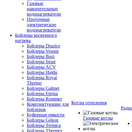
Газовые
накопительные
водонагреватели
Проточные
электрические
водонагреватели
Бойлеры косвенного
нагрева
Бойлеры Drazice
Бойлеры Vessen
Бойлеры Baxi
Бойлеры Stout
Бойлеры ACV
Бойлеры Hajdu
Бойлеры Royal
Thermo
Бойлеры Galmet
Бойлеры Eterna
Бойлеры Rommer
Котлы отопления
Комплектующие для
Ради
бойлеров
Буферные емкости
Газовые котлы
Бойлеры Gekon
Бойлеры Termica
Бойлеры Thermex