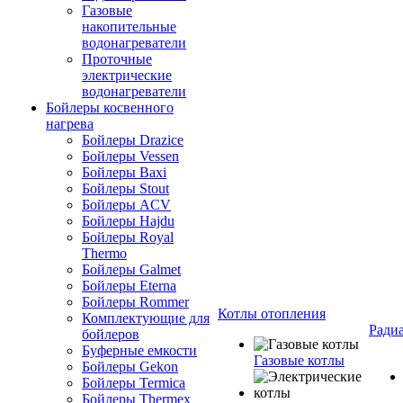
Газовые
накопительные
водонагреватели
Проточные
электрические
водонагреватели
Бойлеры косвенного
нагрева
Бойлеры Drazice
Бойлеры Vessen
Бойлеры Baxi
Бойлеры Stout
Бойлеры ACV
Бойлеры Hajdu
Бойлеры Royal
Thermo
Бойлеры Galmet
Бойлеры Eterna
Бойлеры Rommer
Котлы отопления
Комплектующие для
Ради
бойлеров
Буферные емкости
Газовые котлы
Бойлеры Gekon
Бойлеры Termica
Бойлеры Thermex