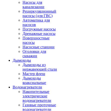
Насосы для
канализации
Рециркуляционный
насосы (для ГВС)
Автоматика для
насосов
Погружные насосы
Дренажные насосы
Поверхностные
насосы
Насосные станции
Оголовки для
скважин
Дымоходы
Дымоходы из
нержавеющей стали
Мастер флеш
Дымоходы
коаксиальные
Водонагреватели
Накопительные
электрические
водонагреватели
Газовые проточные
водонагреватели