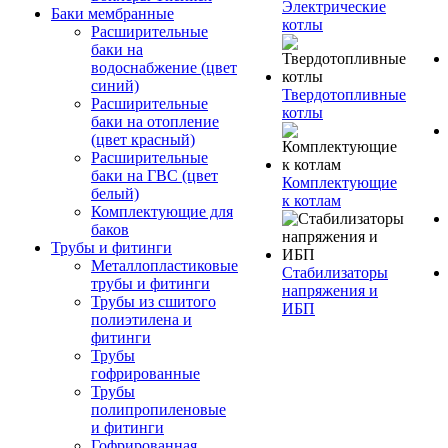
Электрические
Баки мембранные
котлы
Расширительные
баки на
водоснабжение (цвет
синий)
Твердотопливные
Расширительные
котлы
баки на отопление
(цвет красный)
Расширительные
баки на ГВС (цвет
Комплектующие
белый)
к котлам
Комплектующие для
баков
Трубы и фитинги
Металлопластиковые
Стабилизаторы
трубы и фитинги
напряжения и
Трубы из сшитого
ИБП
полиэтилена и
фитинги
Трубы
гофрированные
Трубы
полипропиленовые
и фитинги
Гофрированная