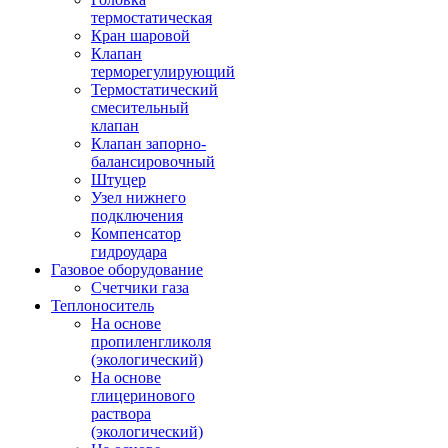
термостатическая
Кран шаровой
Клапан
терморегулирующий
Термостатический
смесительный
клапан
Клапан запорно-
балансировочный
Штуцер
Узел нижнего
подключения
Компенсатор
гидроудара
Газовое оборудование
Счетчики газа
Теплоноситель
На основе
пропиленгликоля
(экологический)
На основе
глицеринового
раствора
(экологический)