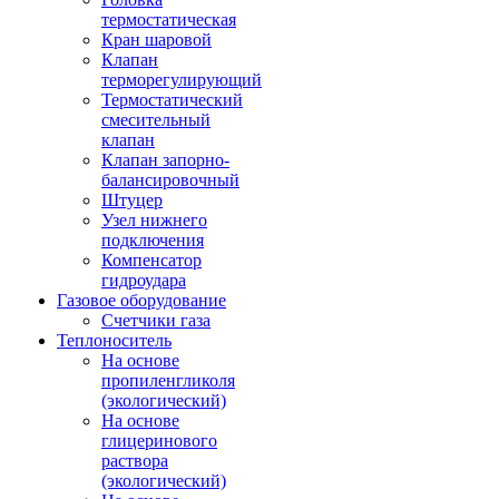
термостатическая
Кран шаровой
Клапан
терморегулирующий
Термостатический
смесительный
клапан
Клапан запорно-
балансировочный
Штуцер
Узел нижнего
подключения
Компенсатор
гидроудара
Газовое оборудование
Счетчики газа
Теплоноситель
На основе
пропиленгликоля
(экологический)
На основе
глицеринового
раствора
(экологический)