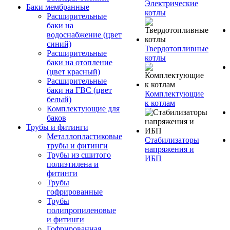
Электрические
Баки мембранные
котлы
Расширительные
баки на
водоснабжение (цвет
синий)
Твердотопливные
Расширительные
котлы
баки на отопление
(цвет красный)
Расширительные
баки на ГВС (цвет
Комплектующие
белый)
к котлам
Комплектующие для
баков
Трубы и фитинги
Металлопластиковые
Стабилизаторы
трубы и фитинги
напряжения и
Трубы из сшитого
ИБП
полиэтилена и
фитинги
Трубы
гофрированные
Трубы
полипропиленовые
и фитинги
Гофрированная