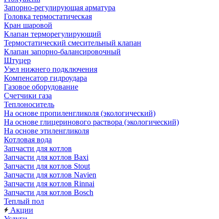
Запорно-регулирующая арматура
Головка термостатическая
Кран шаровой
Клапан терморегулирующий
Термостатический смесительный клапан
Клапан запорно-балансировочный
Штуцер
Узел нижнего подключения
Компенсатор гидроудара
Газовое оборудование
Счетчики газа
Теплоноситель
На основе пропиленгликоля (экологический)
На основе глицеринового раствора (экологический)
На основе этиленгликоля
Котловая вода
Запчасти для котлов
Запчасти для котлов Baxi
Запчасти для котлов Stout
Запчасти для котлов Navien
Запчасти для котлов Rinnai
Запчасти для котлов Bosch
Теплый пол
Акции
Услуги