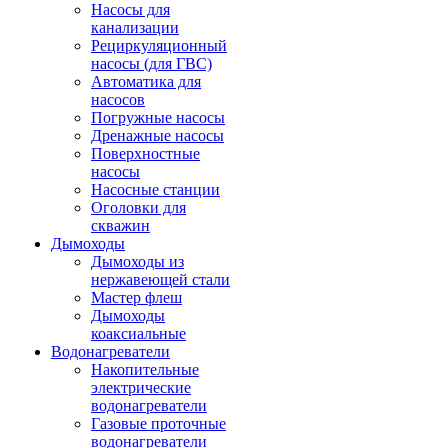
Насосы для
канализации
Рециркуляционный
насосы (для ГВС)
Автоматика для
насосов
Погружные насосы
Дренажные насосы
Поверхностные
насосы
Насосные станции
Оголовки для
скважин
Дымоходы
Дымоходы из
нержавеющей стали
Мастер флеш
Дымоходы
коаксиальные
Водонагреватели
Накопительные
электрические
водонагреватели
Газовые проточные
водонагреватели