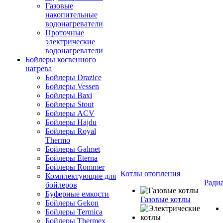
Газовые
накопительные
водонагреватели
Проточные
электрические
водонагреватели
Бойлеры косвенного
нагрева
Бойлеры Drazice
Бойлеры Vessen
Бойлеры Baxi
Бойлеры Stout
Бойлеры ACV
Бойлеры Hajdu
Бойлеры Royal
Thermo
Бойлеры Galmet
Бойлеры Eterna
Бойлеры Rommer
Котлы отопления
Комплектующие для
Ради
бойлеров
Буферные емкости
Газовые котлы
Бойлеры Gekon
Бойлеры Termica
Бойлеры Thermex