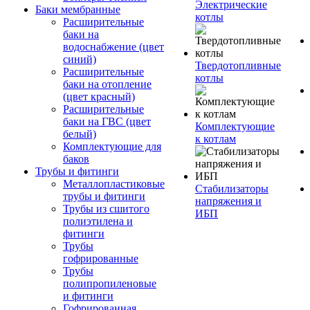
Электрические
Баки мембранные
котлы
Расширительные
баки на
водоснабжение (цвет
синий)
Твердотопливные
Расширительные
котлы
баки на отопление
(цвет красный)
Расширительные
баки на ГВС (цвет
Комплектующие
белый)
к котлам
Комплектующие для
баков
Трубы и фитинги
Металлопластиковые
Стабилизаторы
трубы и фитинги
напряжения и
Трубы из сшитого
ИБП
полиэтилена и
фитинги
Трубы
гофрированные
Трубы
полипропиленовые
и фитинги
Гофрированная