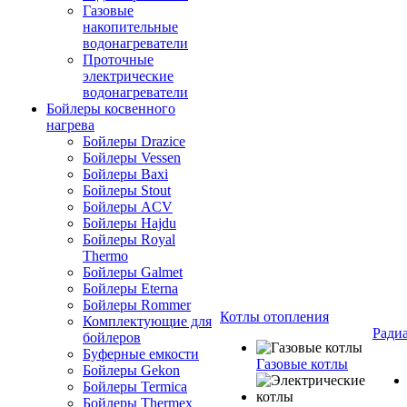
Газовые
накопительные
водонагреватели
Проточные
электрические
водонагреватели
Бойлеры косвенного
нагрева
Бойлеры Drazice
Бойлеры Vessen
Бойлеры Baxi
Бойлеры Stout
Бойлеры ACV
Бойлеры Hajdu
Бойлеры Royal
Thermo
Бойлеры Galmet
Бойлеры Eterna
Бойлеры Rommer
Котлы отопления
Комплектующие для
Ради
бойлеров
Буферные емкости
Газовые котлы
Бойлеры Gekon
Бойлеры Termica
Бойлеры Thermex