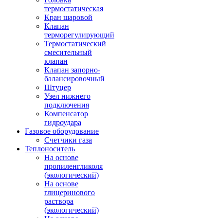
термостатическая
Кран шаровой
Клапан
терморегулирующий
Термостатический
смесительный
клапан
Клапан запорно-
балансировочный
Штуцер
Узел нижнего
подключения
Компенсатор
гидроудара
Газовое оборудование
Счетчики газа
Теплоноситель
На основе
пропиленгликоля
(экологический)
На основе
глицеринового
раствора
(экологический)