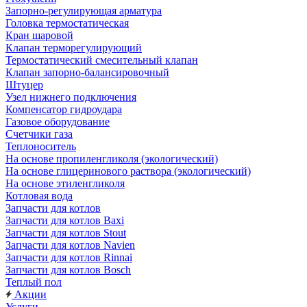
Запорно-регулирующая арматура
Головка термостатическая
Кран шаровой
Клапан терморегулирующий
Термостатический смесительный клапан
Клапан запорно-балансировочный
Штуцер
Узел нижнего подключения
Компенсатор гидроудара
Газовое оборудование
Счетчики газа
Теплоноситель
На основе пропиленгликоля (экологический)
На основе глицеринового раствора (экологический)
На основе этиленгликоля
Котловая вода
Запчасти для котлов
Запчасти для котлов Baxi
Запчасти для котлов Stout
Запчасти для котлов Navien
Запчасти для котлов Rinnai
Запчасти для котлов Bosch
Теплый пол
Акции
Услуги