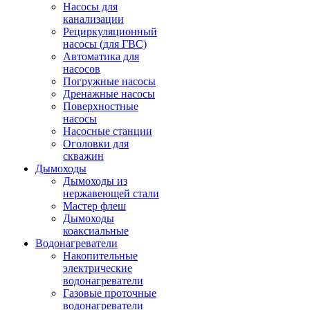
Насосы для
канализации
Рециркуляционный
насосы (для ГВС)
Автоматика для
насосов
Погружные насосы
Дренажные насосы
Поверхностные
насосы
Насосные станции
Оголовки для
скважин
Дымоходы
Дымоходы из
нержавеющей стали
Мастер флеш
Дымоходы
коаксиальные
Водонагреватели
Накопительные
электрические
водонагреватели
Газовые проточные
водонагреватели