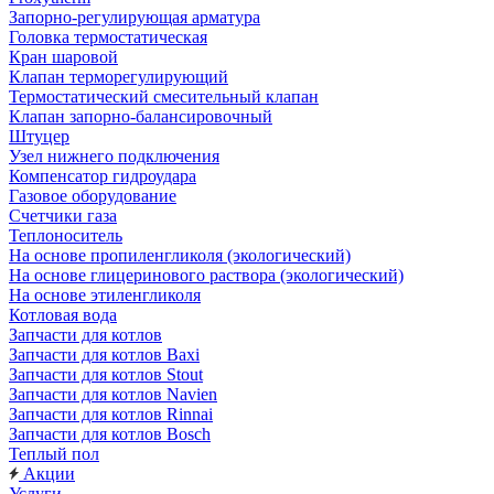
Запорно-регулирующая арматура
Головка термостатическая
Кран шаровой
Клапан терморегулирующий
Термостатический смесительный клапан
Клапан запорно-балансировочный
Штуцер
Узел нижнего подключения
Компенсатор гидроудара
Газовое оборудование
Счетчики газа
Теплоноситель
На основе пропиленгликоля (экологический)
На основе глицеринового раствора (экологический)
На основе этиленгликоля
Котловая вода
Запчасти для котлов
Запчасти для котлов Baxi
Запчасти для котлов Stout
Запчасти для котлов Navien
Запчасти для котлов Rinnai
Запчасти для котлов Bosch
Теплый пол
Акции
Услуги