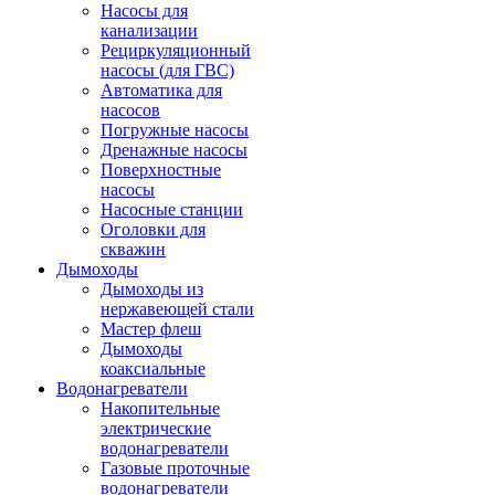
Насосы для
канализации
Рециркуляционный
насосы (для ГВС)
Автоматика для
насосов
Погружные насосы
Дренажные насосы
Поверхностные
насосы
Насосные станции
Оголовки для
скважин
Дымоходы
Дымоходы из
нержавеющей стали
Мастер флеш
Дымоходы
коаксиальные
Водонагреватели
Накопительные
электрические
водонагреватели
Газовые проточные
водонагреватели