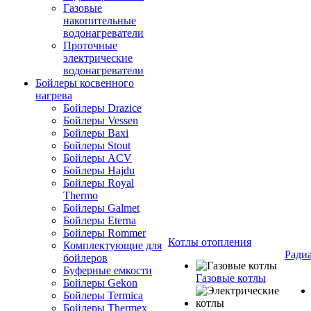
Газовые
накопительные
водонагреватели
Проточные
электрические
водонагреватели
Бойлеры косвенного
нагрева
Бойлеры Drazice
Бойлеры Vessen
Бойлеры Baxi
Бойлеры Stout
Бойлеры ACV
Бойлеры Hajdu
Бойлеры Royal
Thermo
Бойлеры Galmet
Бойлеры Eterna
Бойлеры Rommer
Котлы отопления
Комплектующие для
Ради
бойлеров
Буферные емкости
Газовые котлы
Бойлеры Gekon
Бойлеры Termica
Бойлеры Thermex