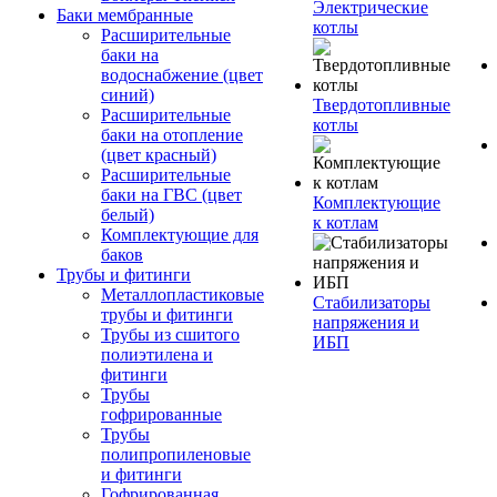
Электрические
Баки мембранные
котлы
Расширительные
баки на
водоснабжение (цвет
синий)
Твердотопливные
Расширительные
котлы
баки на отопление
(цвет красный)
Расширительные
баки на ГВС (цвет
Комплектующие
белый)
к котлам
Комплектующие для
баков
Трубы и фитинги
Металлопластиковые
Стабилизаторы
трубы и фитинги
напряжения и
Трубы из сшитого
ИБП
полиэтилена и
фитинги
Трубы
гофрированные
Трубы
полипропиленовые
и фитинги
Гофрированная