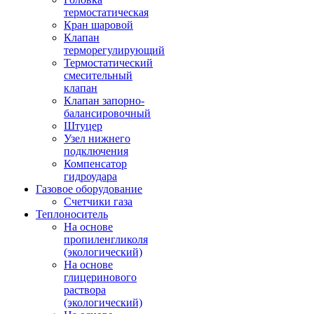
термостатическая
Кран шаровой
Клапан
терморегулирующий
Термостатический
смесительный
клапан
Клапан запорно-
балансировочный
Штуцер
Узел нижнего
подключения
Компенсатор
гидроудара
Газовое оборудование
Счетчики газа
Теплоноситель
На основе
пропиленгликоля
(экологический)
На основе
глицеринового
раствора
(экологический)