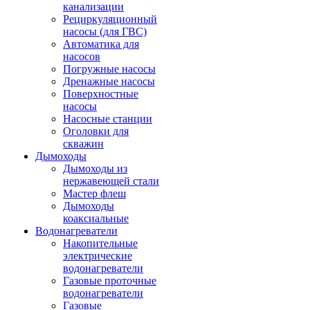
канализации
Рециркуляционный
насосы (для ГВС)
Автоматика для
насосов
Погружные насосы
Дренажные насосы
Поверхностные
насосы
Насосные станции
Оголовки для
скважин
Дымоходы
Дымоходы из
нержавеющей стали
Мастер флеш
Дымоходы
коаксиальные
Водонагреватели
Накопительные
электрические
водонагреватели
Газовые проточные
водонагреватели
Газовые