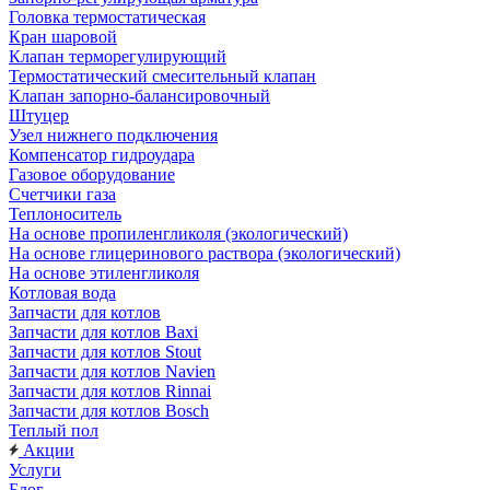
Головка термостатическая
Кран шаровой
Клапан терморегулирующий
Термостатический смесительный клапан
Клапан запорно-балансировочный
Штуцер
Узел нижнего подключения
Компенсатор гидроудара
Газовое оборудование
Счетчики газа
Теплоноситель
На основе пропиленгликоля (экологический)
На основе глицеринового раствора (экологический)
На основе этиленгликоля
Котловая вода
Запчасти для котлов
Запчасти для котлов Baxi
Запчасти для котлов Stout
Запчасти для котлов Navien
Запчасти для котлов Rinnai
Запчасти для котлов Bosch
Теплый пол
Акции
Услуги
Блог