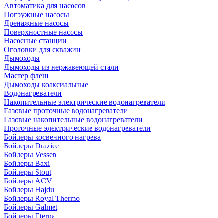
Автоматика для насосов
Погружные насосы
Дренажные насосы
Поверхностные насосы
Насосные станции
Оголовки для скважин
Дымоходы
Дымоходы из нержавеющей стали
Мастер флеш
Дымоходы коаксиальные
Водонагреватели
Накопительные электрические водонагреватели
Газовые проточные водонагреватели
Газовые накопительные водонагреватели
Проточные электрические водонагреватели
Бойлеры косвенного нагрева
Бойлеры Drazice
Бойлеры Vessen
Бойлеры Baxi
Бойлеры Stout
Бойлеры ACV
Бойлеры Hajdu
Бойлеры Royal Thermo
Бойлеры Galmet
Бойлеры Eterna