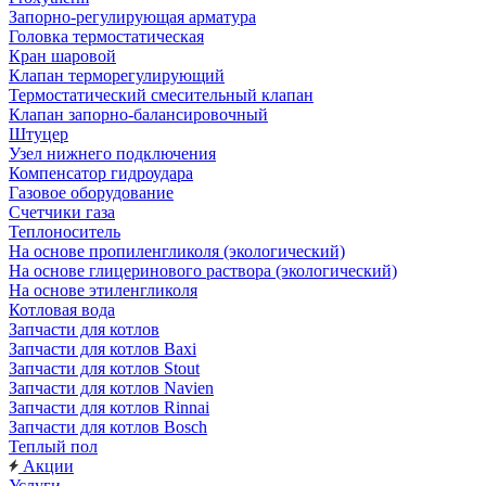
Запорно-регулирующая арматура
Головка термостатическая
Кран шаровой
Клапан терморегулирующий
Термостатический смесительный клапан
Клапан запорно-балансировочный
Штуцер
Узел нижнего подключения
Компенсатор гидроудара
Газовое оборудование
Счетчики газа
Теплоноситель
На основе пропиленгликоля (экологический)
На основе глицеринового раствора (экологический)
На основе этиленгликоля
Котловая вода
Запчасти для котлов
Запчасти для котлов Baxi
Запчасти для котлов Stout
Запчасти для котлов Navien
Запчасти для котлов Rinnai
Запчасти для котлов Bosch
Теплый пол
Акции
Услуги