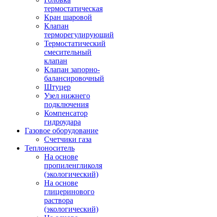
термостатическая
Кран шаровой
Клапан
терморегулирующий
Термостатический
смесительный
клапан
Клапан запорно-
балансировочный
Штуцер
Узел нижнего
подключения
Компенсатор
гидроудара
Газовое оборудование
Счетчики газа
Теплоноситель
На основе
пропиленгликоля
(экологический)
На основе
глицеринового
раствора
(экологический)