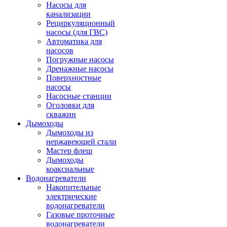
Насосы для
канализации
Рециркуляционный
насосы (для ГВС)
Автоматика для
насосов
Погружные насосы
Дренажные насосы
Поверхностные
насосы
Насосные станции
Оголовки для
скважин
Дымоходы
Дымоходы из
нержавеющей стали
Мастер флеш
Дымоходы
коаксиальные
Водонагреватели
Накопительные
электрические
водонагреватели
Газовые проточные
водонагреватели