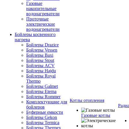
Газовые
накопительные
водонагреватели
Проточные
электрические
водонагреватели
Бойлеры косвенного
нагрева
Бойлеры Drazice
Бойлеры Vessen
Бойлеры Baxi
Бойлеры Stout
Бойлеры ACV
Бойлеры Hajdu
Бойлеры Royal
Thermo
Бойлеры Galmet
Бойлеры Eterna
Бойлеры Rommer
Котлы отопления
Комплектующие для
Ради
бойлеров
Буферные емкости
Газовые котлы
Бойлеры Gekon
Бойлеры Termica
Бойлеры Thermex