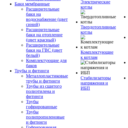
Электрические
Баки мембранные
котлы
Расширительные
баки на
водоснабжение (цвет
синий)
Твердотопливные
Расширительные
котлы
баки на отопление
(цвет красный)
Расширительные
баки на ГВС (цвет
Комплектующие
белый)
к котлам
Комплектующие для
баков
Трубы и фитинги
Металлопластиковые
Стабилизаторы
трубы и фитинги
напряжения и
Трубы из сшитого
ИБП
полиэтилена и
фитинги
Трубы
гофрированные
Трубы
полипропиленовые
и фитинги
Гофрированная