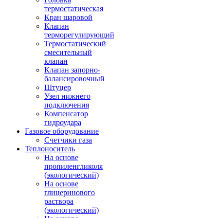
термостатическая
Кран шаровой
Клапан
терморегулирующий
Термостатический
смесительный
клапан
Клапан запорно-
балансировочный
Штуцер
Узел нижнего
подключения
Компенсатор
гидроудара
Газовое оборудование
Счетчики газа
Теплоноситель
На основе
пропиленгликоля
(экологический)
На основе
глицеринового
раствора
(экологический)