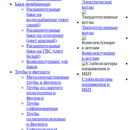
Электрические
Баки мембранные
котлы
Расширительные
баки на
водоснабжение (цвет
синий)
Твердотопливные
Расширительные
котлы
баки на отопление
(цвет красный)
Расширительные
баки на ГВС (цвет
Комплектующие
белый)
к котлам
Комплектующие для
баков
Трубы и фитинги
Металлопластиковые
Стабилизаторы
трубы и фитинги
напряжения и
Трубы из сшитого
ИБП
полиэтилена и
фитинги
Трубы
гофрированные
Трубы
полипропиленовые
и фитинги
Гофрированная