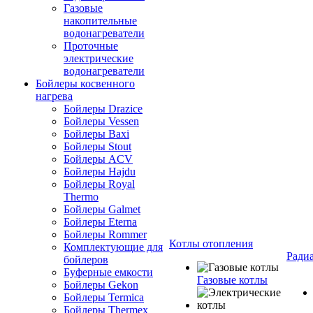
Газовые
накопительные
водонагреватели
Проточные
электрические
водонагреватели
Бойлеры косвенного
нагрева
Бойлеры Drazice
Бойлеры Vessen
Бойлеры Baxi
Бойлеры Stout
Бойлеры ACV
Бойлеры Hajdu
Бойлеры Royal
Thermo
Бойлеры Galmet
Бойлеры Eterna
Бойлеры Rommer
Котлы отопления
Комплектующие для
Ради
бойлеров
Буферные емкости
Газовые котлы
Бойлеры Gekon
Бойлеры Termica
Бойлеры Thermex