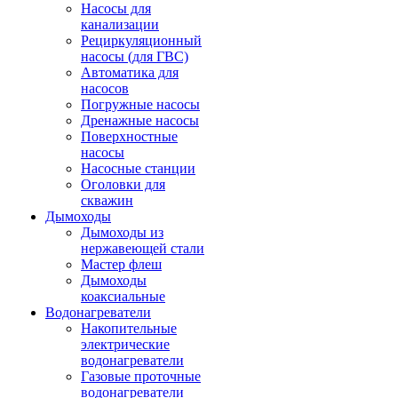
Насосы для
канализации
Рециркуляционный
насосы (для ГВС)
Автоматика для
насосов
Погружные насосы
Дренажные насосы
Поверхностные
насосы
Насосные станции
Оголовки для
скважин
Дымоходы
Дымоходы из
нержавеющей стали
Мастер флеш
Дымоходы
коаксиальные
Водонагреватели
Накопительные
электрические
водонагреватели
Газовые проточные
водонагреватели