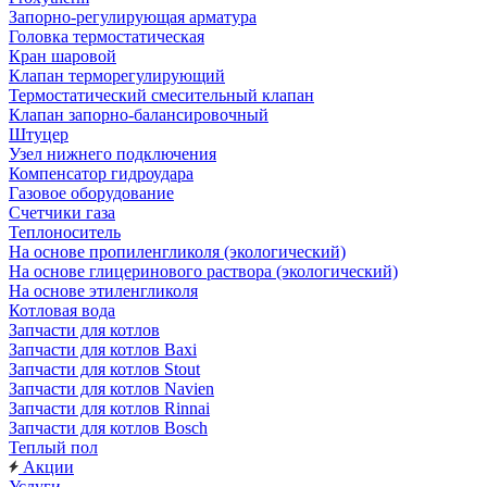
Запорно-регулирующая арматура
Головка термостатическая
Кран шаровой
Клапан терморегулирующий
Термостатический смесительный клапан
Клапан запорно-балансировочный
Штуцер
Узел нижнего подключения
Компенсатор гидроудара
Газовое оборудование
Счетчики газа
Теплоноситель
На основе пропиленгликоля (экологический)
На основе глицеринового раствора (экологический)
На основе этиленгликоля
Котловая вода
Запчасти для котлов
Запчасти для котлов Baxi
Запчасти для котлов Stout
Запчасти для котлов Navien
Запчасти для котлов Rinnai
Запчасти для котлов Bosch
Теплый пол
Акции
Услуги